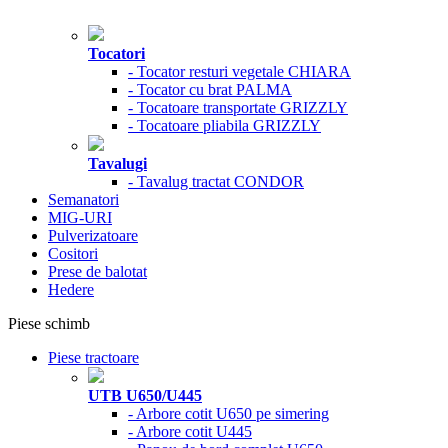
Tocatori
- Tocator resturi vegetale CHIARA
- Tocator cu brat PALMA
- Tocatoare transportate GRIZZLY
- Tocatoare pliabila GRIZZLY
Tavalugi
- Tavalug tractat CONDOR
Semanatori
MIG-URI
Pulverizatoare
Cositori
Prese de balotat
Hedere
Piese schimb
Piese tractoare
UTB U650/U445
- Arbore cotit U650 pe simering
- Arbore cotit U445