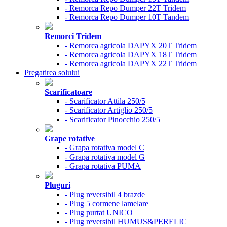
- Remorca Repo Dumper 22T Tridem
- Remorca Repo Dumper 10T Tandem
Remorci Tridem
- Remorca agricola DAPYX 20T Tridem
- Remorca agricola DAPYX 18T Tridem
- Remorca agricola DAPYX 22T Tridem
Pregatirea solului
Scarificatoare
- Scarificator Attila 250/5
- Scarificator Artiglio 250/5
- Scarificator Pinocchio 250/5
Grape rotative
- Grapa rotativa model C
- Grapa rotativa model G
- Grapa rotativa PUMA
Pluguri
- Plug reversibil 4 brazde
- Plug 5 cormene lamelare
- Plug purtat UNICO
- Plug reversibil HUMUS&PERELIC