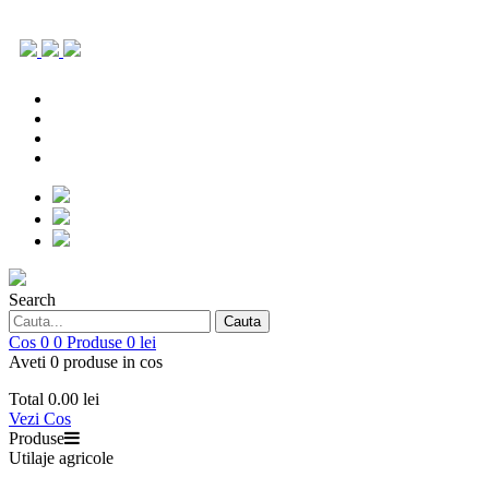
0786.903.431
office@repoagri.ro
0753 154 642
piesede
0786.903.431
office@repoagri.ro
0753 154 642
piesedeschimb@repoagri.ro
Search
Cauta
Cos
0
0
Produse
0 lei
Aveti 0 produse in cos
Total
0.00 lei
Vezi Cos
Produse
Utilaje agricole