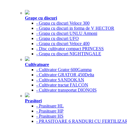
Grape cu discuri
- Grapa cu discuri Veloce 300
- Grapa cu discuri in forma de V HECTOR
- Grapa cu discuri UNLU Armoni
- Grapa cu discuri UFO
- Grapa cu discuri Veloce 400
- Disc cultivator compact PRINCESS
- Grapa cu discuri NIGHTINGALE
Cultivatoare
- Cultivator Grator 600Gamma
- Cultivator GRATOR 450Delta
- Cultivator SANDOKAN
- Cultivator tractat FALCON
- Cultivator transportat DIONOIS
Prasitori
- Prasitoare HL
- Prasitoare HP
- Prasitoare HS
- PRASITOARE 6 RANDURI CU FERTILIZA