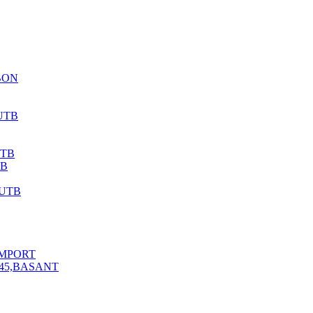
BON
UTB
UTB
TB
 UTB
 IMPORT
445,BASANT