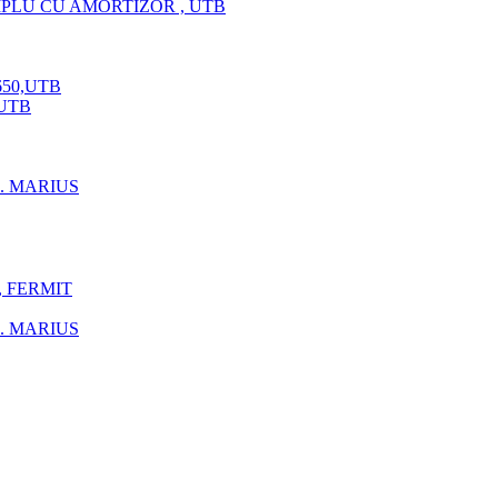
IPLU CU AMORTIZOR , UTB
650,UTB
 UTB
C. MARIUS
, FERMIT
C. MARIUS