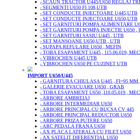
- SCAUN TRACTOR U445/U650 REGLAJ TR
- SEGMENTI U650 FI 108,UTB
- SET CONDUCTE INJECTOARE U445,UTB
- SET CONDUCTE INJECTOARE U650,UTB
- SET GARNITURI POMPA ALIMENTARE U
- SET GARNITURI POMPA INJECTIE U650 ,
- SET GARNITURI SASIU U445 , UTB
- SET MANSOANE U650,UTB , UTB
- SUPAPA REFULARE U650 , MEFIN
- TOBA ESAPAMENT U445 , 115.06.019, ME
- VIBROCHEN U445 UTB
- VIBROCHEN U650 PE CUZINET UTB
IMPORT U650/U445
- GARNITURA CHIULASA U445 , FI=95 MM 
- GALERIE EVACUARE U650 , GRAB
- TOBA ESAPAMENT U650 ,110.05.019 , ME
- ARBORE AMBREIAJ
- ARBORE INTERMEDIAR U650
- ARBORE PRINCIPAL CU BUCSA CV 445
- ARBORE PRINCIPAL REDUCTOR U650
- ARBORE PRIZA PUTERE U650
- ARC PEDALA FRANA U650
- AX PLACA LATERALA CU FILET U650
- AX SATELIT DIFERENTIAL U650