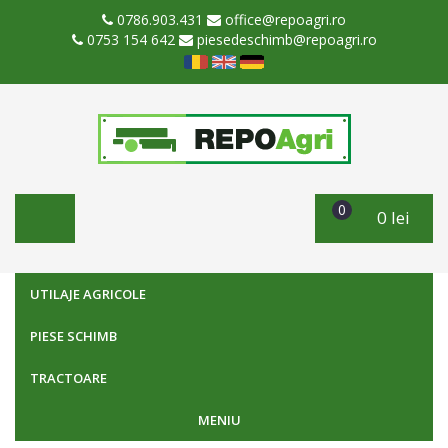
0786.903.431
office@repoagri.ro
0753 154 642
piesedeschimb@repoagri.ro
0
0 lei
UTILAJE AGRICOLE
PIESE SCHIMB
TRACTOARE
MENIU