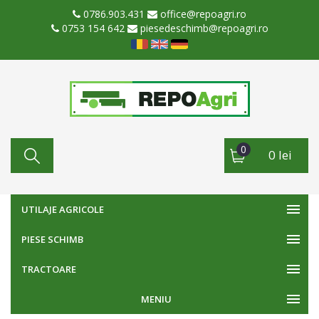
0786.903.431
office@repoagri.ro
0753 154 642
piesedeschimb@repoagri.ro
0
0 lei
UTILAJE AGRICOLE
PIESE SCHIMB
TRACTOARE
MENIU