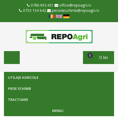
0786.903.431
office@repoagri.ro
0753 154 642
piesedeschimb@repoagri.ro
0
0 lei
UTILAJE AGRICOLE
PIESE SCHIMB
TRACTOARE
MENIU