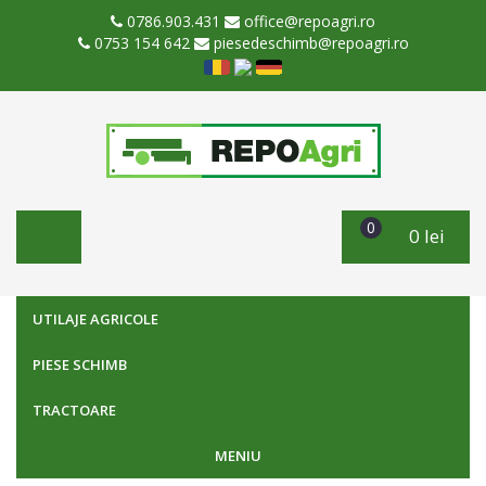
0786.903.431
office@repoagri.ro
0753 154 642
piesedeschimb@repoagri.ro
0
0 lei
UTILAJE AGRICOLE
PIESE SCHIMB
TRACTOARE
MENIU