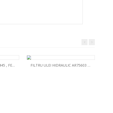
SET GARNITURI MOTOR U445 , FERMIT
FILTRU ULEI HIDRAULIC AR75603 , JOHN DEERE
CEA