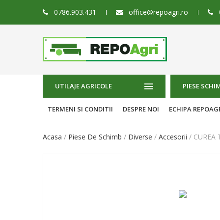
0786.903.431
office@repoagri.ro
UTILAJE AGRICOLE
PIESE SCHI
TERMENI SI CONDITII
DESPRE NOI
ECHIPA REPOAG
Acasa
Piese De Schimb
Diverse
Accesorii
CUREA 