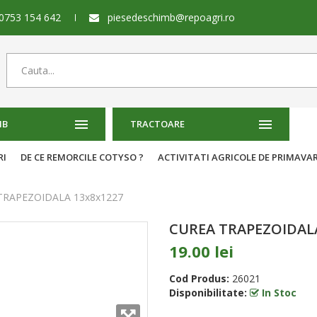
0753 154 642
piesedeschimb@repoagri.ro
MB
TRACTOARE
RI
DE CE REMORCILE COTYSO ?
ACTIVITATI AGRICOLE DE PRIMAVA
TRAPEZOIDALA 13x8x1227
CUREA TRAPEZOIDALA
19.00 lei
Cod Produs:
26021
Disponibilitate:
In Stoc