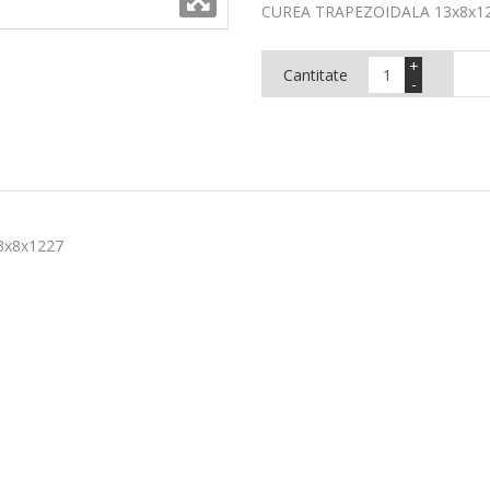
CUREA TRAPEZOIDALA 13x8x1
+
Cantitate
-
3x8x1227