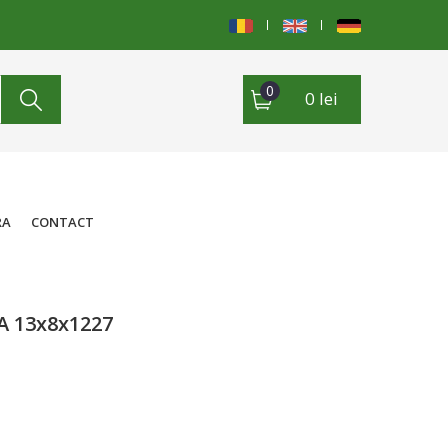
0
0 lei
RA
CONTACT
 13x8x1227