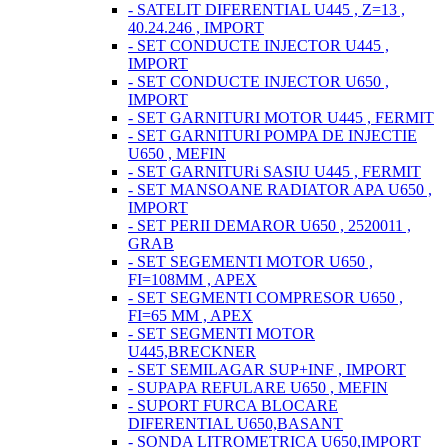
- SATELIT DIFERENTIAL U445 , Z=13 ,
40.24.246 , IMPORT
- SET CONDUCTE INJECTOR U445 ,
IMPORT
- SET CONDUCTE INJECTOR U650 ,
IMPORT
- SET GARNITURI MOTOR U445 , FERMIT
- SET GARNITURI POMPA DE INJECTIE
U650 , MEFIN
- SET GARNITURi SASIU U445 , FERMIT
- SET MANSOANE RADIATOR APA U650 ,
IMPORT
- SET PERII DEMAROR U650 , 2520011 ,
GRAB
- SET SEGEMENTI MOTOR U650 ,
FI=108MM , APEX
- SET SEGMENTI COMPRESOR U650 ,
FI=65 MM , APEX
- SET SEGMENTI MOTOR
U445,BRECKNER
- SET SEMILAGAR SUP+INF , IMPORT
- SUPAPA REFULARE U650 , MEFIN
- SUPORT FURCA BLOCARE
DIFERENTIAL U650,BASANT
- SONDA LITROMETRICA U650,IMPORT