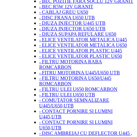
- BEC POZITIE FARA SOCLU 12V GRANIT
- BEC R5W 12V GRANIT
- CABLAJ GREU U650
- DISC FRANA U650 UTB
- DIUZA INJECTOR U445 UTB
- DIUZA INJECTOR U650 UTB
- DIUZA SUPAPA REFULARE U650
- ELICE VENTILATOR METALICA U445
- ELICE VENTILATOR METALICA U650
- ELICE VENTILATOR PLASTIC U445
- ELICE VENTILATOR PLASTIC U650
- FILTRU MOTORINA RABA
ROMCARBON
- FITRU MOTORINA U445/U650 UTB
- FILTRU MOTORINA U650/U445
ROMCARBON
- FILTRU ULEI U650 ROMCARBON
- FILTRU ULEI U650 UTB
- COMUTATOR SEMNALIZARE
U445/U650,UTB
- CONTACT PORNIRE SI LUMINI
U445,UTB
- CONTACT PORNIRE SI LUMINI
U650,UTB
- DISC AMBREIAJ CU DEFLECTOR U445 ,