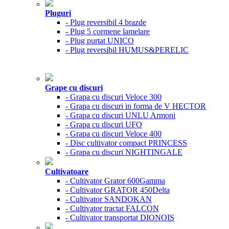
Pluguri
- Plug reversibil 4 brazde
- Plug 5 cormene lamelare
- Plug purtat UNICO
- Plug reversibil HUMUS&PERELIC
Grape cu discuri
- Grapa cu discuri Veloce 300
- Grapa cu discuri in forma de V HECTOR
- Grapa cu discuri UNLU Armoni
- Grapa cu discuri UFO
- Grapa cu discuri Veloce 400
- Disc cultivator compact PRINCESS
- Grapa cu discuri NIGHTINGALE
Cultivatoare
- Cultivator Grator 600Gamma
- Cultivator GRATOR 450Delta
- Cultivator SANDOKAN
- Cultivator tractat FALCON
- Cultivator transportat DIONOIS