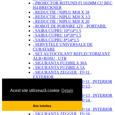
- PROIECTOR ROTUND FI 161MM CU BEC
H4,BRECKNER
- REDUCTIE / NIPLU M18 X 18
- REDUCTIE / NIPLU M20 X 1/2
- REDUCTIE / NIPLU M20 X 20
- ROBOT DE PORNIRE 12V , PORTABIL
- SAIBA CUPRU 10*14*1.5
- SAIBA CUPRU 14*20*1.5
- SAIBA CUPRU 8*14*1.5
- SERVETELE UNIVERSALE DE
CURATARE
- SET AUTOCOLANT REFLECTORIZANT
ALB+ROSU , UTB
- SIGURANTA FUZIBILA 30A
- SIGURANTA FUZIBILA 5A
- SIGURANTA ZEGGER , FI=11 ,
EXTERIOR
- SIGURANTA ZEGGER , FI=11 , INTERIOR
- SIGURANTA ZEGGER , FI=13 ,
Acest site utilizează cookie
Detalii
EXTERIOR
- SIGURANTA ZEGGER , FI=13 , INTERIOR
- SIGURANTA ZEGGER , FI=14 ,
EXTERIOR
Am inteles
- SIGURANTA ZEGGER , FI=14 , INTERIOR
- SIGURANTA ZEGGER , FI=16 ,