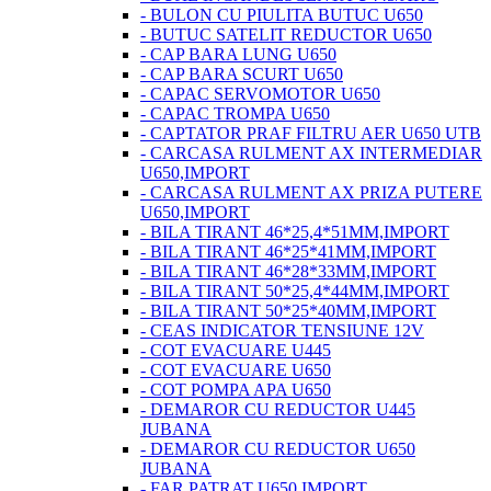
- BULON CU PIULITA BUTUC U650
- BUTUC SATELIT REDUCTOR U650
- CAP BARA LUNG U650
- CAP BARA SCURT U650
- CAPAC SERVOMOTOR U650
- CAPAC TROMPA U650
- CAPTATOR PRAF FILTRU AER U650 UTB
- CARCASA RULMENT AX INTERMEDIAR
U650,IMPORT
- CARCASA RULMENT AX PRIZA PUTERE
U650,IMPORT
- BILA TIRANT 46*25,4*51MM,IMPORT
- BILA TIRANT 46*25*41MM,IMPORT
- BILA TIRANT 46*28*33MM,IMPORT
- BILA TIRANT 50*25,4*44MM,IMPORT
- BILA TIRANT 50*25*40MM,IMPORT
- CEAS INDICATOR TENSIUNE 12V
- COT EVACUARE U445
- COT EVACUARE U650
- COT POMPA APA U650
- DEMAROR CU REDUCTOR U445
JUBANA
- DEMAROR CU REDUCTOR U650
JUBANA
- FAR PATRAT U650 IMPORT