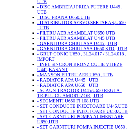
UTB
- DISC AMBREIAJ PRIZA PUTERE U445 ,
UTB
- DISC FRANA U650.UTB
- DISTRIBUITOR SERVO,SERTARAS,U650
, UTB
- FILTRU AER ASAMBLAT U650,UTB
- FILTRU AER ASAMBLAT U445,UTB
- GARNITURA CHIULASA U445 , UTB
- GARNITURA CHIULASA U650,STD , UTB
- GRUP CONIC U650 , 31.24.017 / 31.24.018 ,
IMPORT
- INEL SINCRON BRONZ CUTIE VITEZE
U445,BASANT
- MANSON FILTRU AER U650 , UTB
- RADIATOR APA U445 , UTB
- RADIATOR APA U650 , UTB
- SCAUN TRACTOR U445/U650 REGLAJ
TRIPLU CU AMORTIZOR , UTB
- SEGMENTI U650 FI 108,UTB
- SET CONDUCTE INJECTOARE U445,UTB
- SET CONDUCTE INJECTOARE U650,UTB
- SET GARNITURI POMPA ALIMENTARE
U650,UTB
- SET GARNITURI POMPA INJECTIE U650 ,