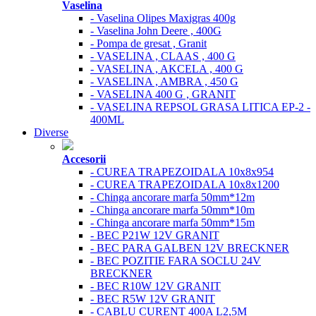
Vaselina
- Vaselina Olipes Maxigras 400g
- Vaselina John Deere , 400G
- Pompa de gresat , Granit
- VASELINA , CLAAS , 400 G
- VASELINA , AKCELA , 400 G
- VASELINA , AMBRA , 450 G
- VASELINA 400 G , GRANIT
- VASELINA REPSOL GRASA LITICA EP-2 -
400ML
Diverse
Accesorii
- CUREA TRAPEZOIDALA 10x8x954
- CUREA TRAPEZOIDALA 10x8x1200
- Chinga ancorare marfa 50mm*12m
- Chinga ancorare marfa 50mm*10m
- Chinga ancorare marfa 50mm*15m
- BEC P21W 12V GRANIT
- BEC PARA GALBEN 12V BRECKNER
- BEC POZITIE FARA SOCLU 24V
BRECKNER
- BEC R10W 12V GRANIT
- BEC R5W 12V GRANIT
- CABLU CURENT 400A L2,5M