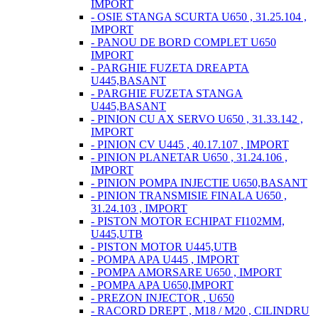
IMPORT
- OSIE STANGA SCURTA U650 , 31.25.104 ,
IMPORT
- PANOU DE BORD COMPLET U650
IMPORT
- PARGHIE FUZETA DREAPTA
U445,BASANT
- PARGHIE FUZETA STANGA
U445,BASANT
- PINION CU AX SERVO U650 , 31.33.142 ,
IMPORT
- PINION CV U445 , 40.17.107 , IMPORT
- PINION PLANETAR U650 , 31.24.106 ,
IMPORT
- PINION POMPA INJECTIE U650,BASANT
- PINION TRANSMISIE FINALA U650 ,
31.24.103 , IMPORT
- PISTON MOTOR ECHIPAT FI102MM,
U445,UTB
- PISTON MOTOR U445,UTB
- POMPA APA U445 , IMPORT
- POMPA AMORSARE U650 , IMPORT
- POMPA APA U650,IMPORT
- PREZON INJECTOR , U650
- RACORD DREPT , M18 / M20 , CILINDRU