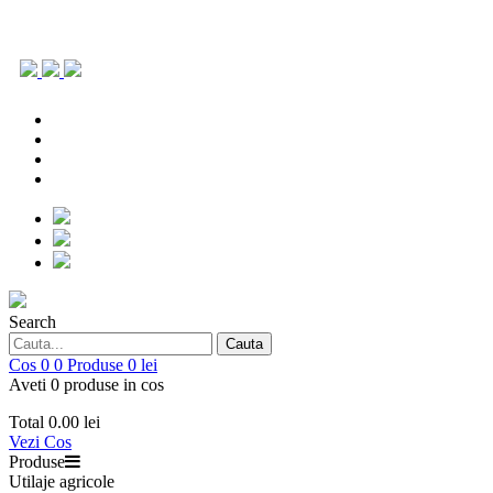
0786.903.431
office@repoagri.ro
0753 154 642
piesedeschimb@repoagri.ro
0786.903.431
office@repoagri.ro
0753 154 642
piesedeschimb@repoagri.ro
Search
Cauta
Cos
0
0
Produse
0 lei
Aveti 0 produse in cos
Total
0.00 lei
Vezi Cos
Produse
Utilaje agricole