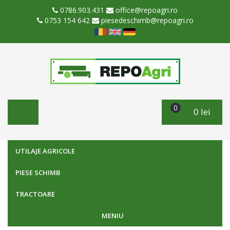
0786.903.431
office@repoagri.ro
0753 154 642
piesedeschimb@repoagri.ro
0
0 lei
UTILAJE AGRICOLE
PIESE SCHIMB
TRACTOARE
MENIU