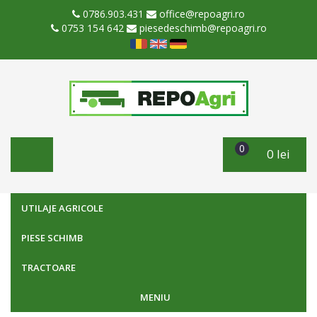
0786.903.431
office@repoagri.ro
0753 154 642
piesedeschimb@repoagri.ro
0
0 lei
UTILAJE AGRICOLE
PIESE SCHIMB
TRACTOARE
MENIU