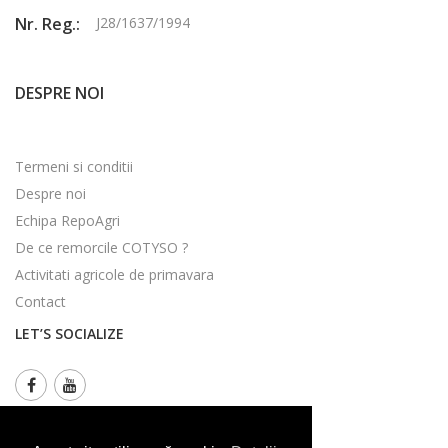
Nr. Reg.:
J28/1637/1994
DESPRE NOI
Termeni si conditii
Despre noi
Echipa RepoAgri
De ce remorcile COTYSO ?
Activitati agricole de primavara
Contact
LET’S SOCIALIZE