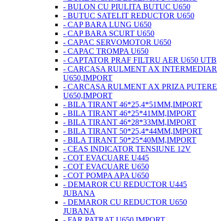
- BULON CU PIULITA BUTUC U650
- BUTUC SATELIT REDUCTOR U650
- CAP BARA LUNG U650
- CAP BARA SCURT U650
- CAPAC SERVOMOTOR U650
- CAPAC TROMPA U650
- CAPTATOR PRAF FILTRU AER U650 UTB
- CARCASA RULMENT AX INTERMEDIAR
U650,IMPORT
- CARCASA RULMENT AX PRIZA PUTERE
U650,IMPORT
- BILA TIRANT 46*25,4*51MM,IMPORT
- BILA TIRANT 46*25*41MM,IMPORT
- BILA TIRANT 46*28*33MM,IMPORT
- BILA TIRANT 50*25,4*44MM,IMPORT
- BILA TIRANT 50*25*40MM,IMPORT
- CEAS INDICATOR TENSIUNE 12V
- COT EVACUARE U445
- COT EVACUARE U650
- COT POMPA APA U650
- DEMAROR CU REDUCTOR U445
JUBANA
- DEMAROR CU REDUCTOR U650
JUBANA
- FAR PATRAT U650 IMPORT