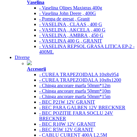
Vaselina
- Vaselina Olipes Maxigras 400g
- Vaselina John Deere , 400G
- Pompa de gresat , Granit
- VASELINA , CLAAS , 400 G
- VASELINA , AKCELA , 400 G
- VASELINA , AMBRA , 450 G
- VASELINA 400 G , GRANIT
- VASELINA REPSOL GRASA LITICA EP-2 -
400ML
Diverse
Accesorii
- CUREA TRAPEZOIDALA 10x8x954
- CUREA TRAPEZOIDALA 10x8x1200
- Chinga ancorare marfa 50mm*12m
- Chinga ancorare marfa 50mm*10m
- Chinga ancorare marfa 50mm*15m
- BEC P21W 12V GRANIT
- BEC PARA GALBEN 12V BRECKNER
- BEC POZITIE FARA SOCLU 24V
BRECKNER
- BEC R10W 12V GRANIT
- BEC R5W 12V GRANIT
- CABLU CURENT 400A L2,5M