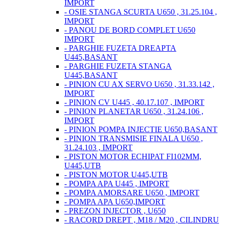
IMPORT
- OSIE STANGA SCURTA U650 , 31.25.104 ,
IMPORT
- PANOU DE BORD COMPLET U650
IMPORT
- PARGHIE FUZETA DREAPTA
U445,BASANT
- PARGHIE FUZETA STANGA
U445,BASANT
- PINION CU AX SERVO U650 , 31.33.142 ,
IMPORT
- PINION CV U445 , 40.17.107 , IMPORT
- PINION PLANETAR U650 , 31.24.106 ,
IMPORT
- PINION POMPA INJECTIE U650,BASANT
- PINION TRANSMISIE FINALA U650 ,
31.24.103 , IMPORT
- PISTON MOTOR ECHIPAT FI102MM,
U445,UTB
- PISTON MOTOR U445,UTB
- POMPA APA U445 , IMPORT
- POMPA AMORSARE U650 , IMPORT
- POMPA APA U650,IMPORT
- PREZON INJECTOR , U650
- RACORD DREPT , M18 / M20 , CILINDRU