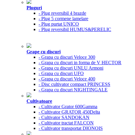
Pluguri
- Plug reversibil 4 brazde
- Plug 5 cormene lamelare
- Plug purtat UNICO
- Plug reversibil HUMUS&PERELIC
Grape cu discuri
- Grapa cu discuri Veloce 300
- Grapa cu discuri in forma de V HECTOR
- Grapa cu discuri UNLU Armoni
- Grapa cu discuri UFO
- Grapa cu discuri Veloce 400
- Disc cultivator compact PRINCESS
- Grapa cu discuri NIGHTINGALE
Cultivatoare
- Cultivator Grator 600Gamma
- Cultivator GRATOR 450Delta
- Cultivator SANDOKAN
- Cultivator tractat FALCON
- Cultivator transportat DIONOIS