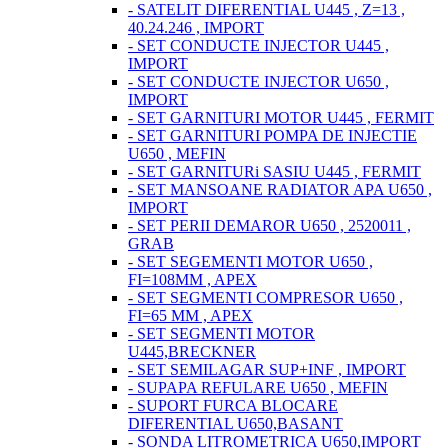
- SATELIT DIFERENTIAL U445 , Z=13 ,
40.24.246 , IMPORT
- SET CONDUCTE INJECTOR U445 ,
IMPORT
- SET CONDUCTE INJECTOR U650 ,
IMPORT
- SET GARNITURI MOTOR U445 , FERMIT
- SET GARNITURI POMPA DE INJECTIE
U650 , MEFIN
- SET GARNITURi SASIU U445 , FERMIT
- SET MANSOANE RADIATOR APA U650 ,
IMPORT
- SET PERII DEMAROR U650 , 2520011 ,
GRAB
- SET SEGEMENTI MOTOR U650 ,
FI=108MM , APEX
- SET SEGMENTI COMPRESOR U650 ,
FI=65 MM , APEX
- SET SEGMENTI MOTOR
U445,BRECKNER
- SET SEMILAGAR SUP+INF , IMPORT
- SUPAPA REFULARE U650 , MEFIN
- SUPORT FURCA BLOCARE
DIFERENTIAL U650,BASANT
- SONDA LITROMETRICA U650,IMPORT