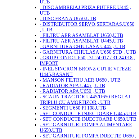
UTB
- DISC AMBREIAJ PRIZA PUTERE U445 ,
UTB
- DISC FRANA U650.UTB
- DISTRIBUITOR SERVO,SERTARAS,U650
, UTB
- FILTRU AER ASAMBLAT U650,UTB
- FILTRU AER ASAMBLAT U445,UTB
- GARNITURA CHIULASA U445 , UTB
- GARNITURA CHIULASA U650,STD , UTB
- GRUP CONIC U650 , 31.24.017 / 31.24.018 ,
IMPORT
- INEL SINCRON BRONZ CUTIE VITEZE
U445,BASANT
- MANSON FILTRU AER U650 , UTB
- RADIATOR APA U445 , UTB
- RADIATOR APA U650 , UTB
- SCAUN TRACTOR U445/U650 REGLAJ
TRIPLU CU AMORTIZOR , UTB
- SEGMENTI U650 FI 108,UTB
- SET CONDUCTE INJECTOARE U445,UTB
- SET CONDUCTE INJECTOARE U650,UTB
- SET GARNITURI POMPA ALIMENTARE
U650,UTB
- SET GARNITURI POMPA INJECTIE U650 ,