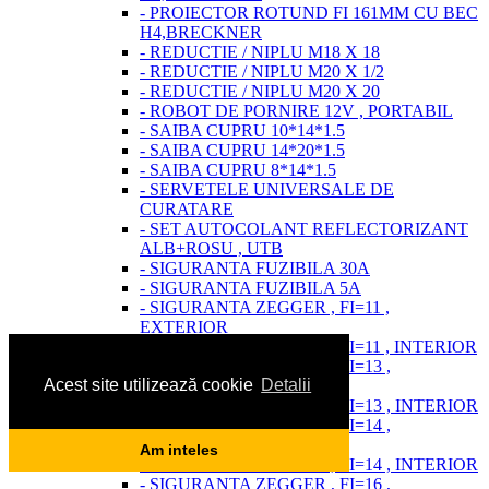
- PROIECTOR ROTUND FI 161MM CU BEC
H4,BRECKNER
- REDUCTIE / NIPLU M18 X 18
- REDUCTIE / NIPLU M20 X 1/2
- REDUCTIE / NIPLU M20 X 20
- ROBOT DE PORNIRE 12V , PORTABIL
- SAIBA CUPRU 10*14*1.5
- SAIBA CUPRU 14*20*1.5
- SAIBA CUPRU 8*14*1.5
- SERVETELE UNIVERSALE DE
CURATARE
- SET AUTOCOLANT REFLECTORIZANT
ALB+ROSU , UTB
- SIGURANTA FUZIBILA 30A
- SIGURANTA FUZIBILA 5A
- SIGURANTA ZEGGER , FI=11 ,
EXTERIOR
- SIGURANTA ZEGGER , FI=11 , INTERIOR
- SIGURANTA ZEGGER , FI=13 ,
Acest site utilizează cookie
Detalii
EXTERIOR
- SIGURANTA ZEGGER , FI=13 , INTERIOR
- SIGURANTA ZEGGER , FI=14 ,
EXTERIOR
Am inteles
- SIGURANTA ZEGGER , FI=14 , INTERIOR
- SIGURANTA ZEGGER , FI=16 ,