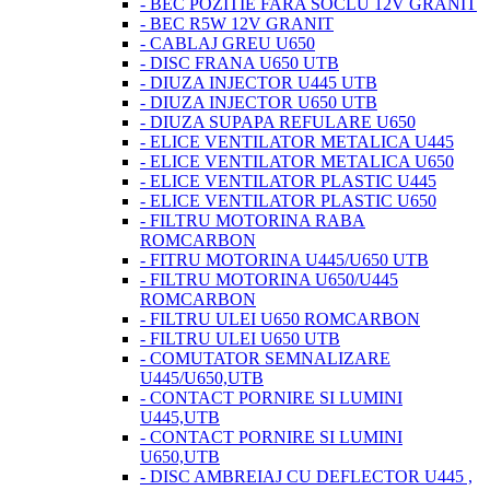
- BEC POZITIE FARA SOCLU 12V GRANIT
- BEC R5W 12V GRANIT
- CABLAJ GREU U650
- DISC FRANA U650 UTB
- DIUZA INJECTOR U445 UTB
- DIUZA INJECTOR U650 UTB
- DIUZA SUPAPA REFULARE U650
- ELICE VENTILATOR METALICA U445
- ELICE VENTILATOR METALICA U650
- ELICE VENTILATOR PLASTIC U445
- ELICE VENTILATOR PLASTIC U650
- FILTRU MOTORINA RABA
ROMCARBON
- FITRU MOTORINA U445/U650 UTB
- FILTRU MOTORINA U650/U445
ROMCARBON
- FILTRU ULEI U650 ROMCARBON
- FILTRU ULEI U650 UTB
- COMUTATOR SEMNALIZARE
U445/U650,UTB
- CONTACT PORNIRE SI LUMINI
U445,UTB
- CONTACT PORNIRE SI LUMINI
U650,UTB
- DISC AMBREIAJ CU DEFLECTOR U445 ,