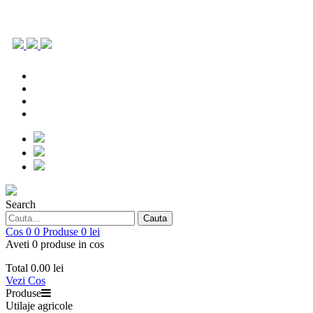
0786.903.431
office@repoagri.ro
0753 154 642
piesedeschimb@repoagri.ro
0786.903.431
office@repoagri.ro
0753 154 642
piesedeschimb@repoagri.ro
Search
Cauta
Cos
0
0
Produse
0 lei
Aveti 0 produse in cos
Total
0.00 lei
Vezi Cos
Produse
Utilaje agricole