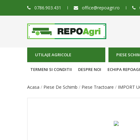
0786.903.431
office@repoagri.ro
UTILAJE AGRICOLE
PIESE SCHI
TERMENI SI CONDITII
DESPRE NOI
ECHIPA REPOAG
Acasa
Piese De Schimb
Piese Tractoare
IMPORT U