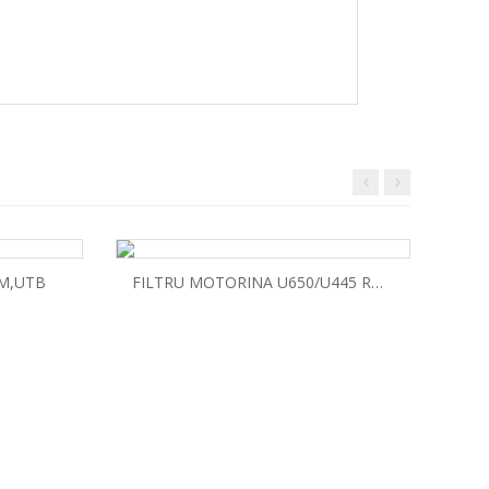
M,UTB
FILTRU MOTORINA U650/U445 ROMCARBON
Rul