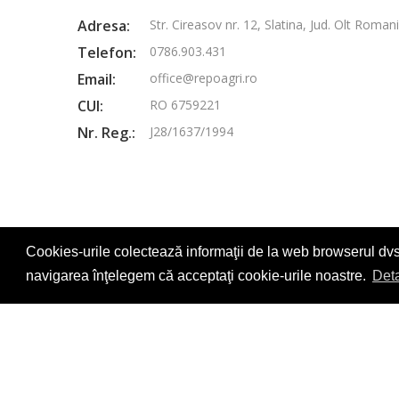
Adresa:
Str. Cireasov nr. 12, Slatina, Jud. Olt Roman
Telefon:
0786.903.431
Email:
office@repoagri.ro
CUI:
RO 6759221
Nr. Reg.:
J28/1637/1994
Cookies-urile colectează informaţii de la web browserul dvs
navigarea înţelegem că acceptaţi cookie-urile noastre.
Deta