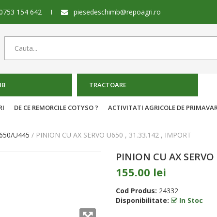
0753 154 642
piesedeschimb@repoagri.ro
MB
TRACTOARE
RI
DE CE REMORCILE COTYSO ?
ACTIVITATI AGRICOLE DE PRIMAVA
650/U445
PINION CU AX SERVO U650 , 31.33.142 , IMPORT
PINION CU AX SERVO U
155.00 lei
Cod Produs:
24332
Disponibilitate:
In Stoc