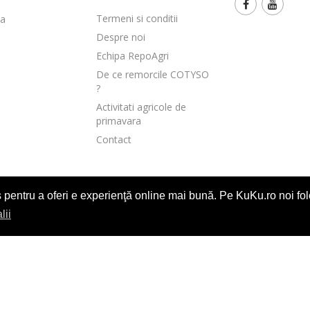
Termeni si conditii
ia
Despre noi
Echipa RepoAgri
De ce remorcile COTYSO
?
Activitati agricole de
primavara
Contact
 pentru a oferi e experienţă online mai bună. Pe KuKu.ro noi folo
Copyright © 1994-2026 Pop Industry S.R.L. Toate drepturile rezervate
lii