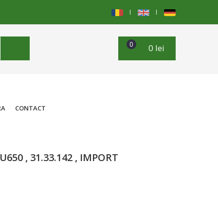
0
0 lei
RA
CONTACT
650 , 31.33.142 , IMPORT