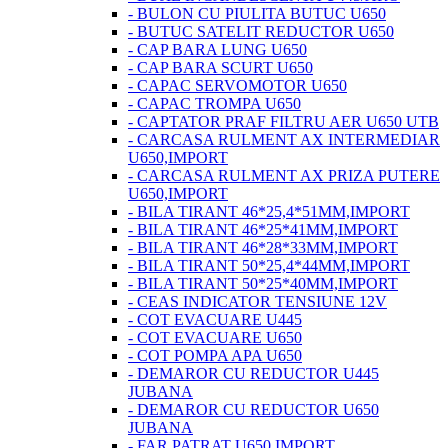
- BULON CU PIULITA BUTUC U650
- BUTUC SATELIT REDUCTOR U650
- CAP BARA LUNG U650
- CAP BARA SCURT U650
- CAPAC SERVOMOTOR U650
- CAPAC TROMPA U650
- CAPTATOR PRAF FILTRU AER U650 UTB
- CARCASA RULMENT AX INTERMEDIAR
U650,IMPORT
- CARCASA RULMENT AX PRIZA PUTERE
U650,IMPORT
- BILA TIRANT 46*25,4*51MM,IMPORT
- BILA TIRANT 46*25*41MM,IMPORT
- BILA TIRANT 46*28*33MM,IMPORT
- BILA TIRANT 50*25,4*44MM,IMPORT
- BILA TIRANT 50*25*40MM,IMPORT
- CEAS INDICATOR TENSIUNE 12V
- COT EVACUARE U445
- COT EVACUARE U650
- COT POMPA APA U650
- DEMAROR CU REDUCTOR U445
JUBANA
- DEMAROR CU REDUCTOR U650
JUBANA
- FAR PATRAT U650 IMPORT