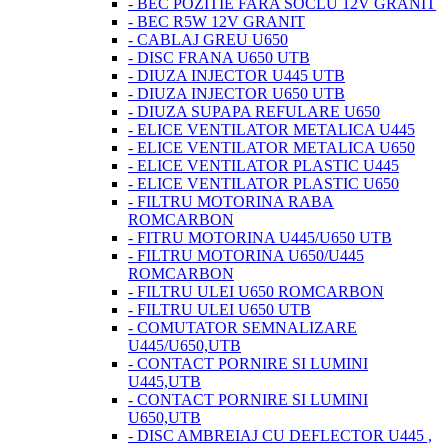
- BEC POZITIE FARA SOCLU 12V GRANIT
- BEC R5W 12V GRANIT
- CABLAJ GREU U650
- DISC FRANA U650 UTB
- DIUZA INJECTOR U445 UTB
- DIUZA INJECTOR U650 UTB
- DIUZA SUPAPA REFULARE U650
- ELICE VENTILATOR METALICA U445
- ELICE VENTILATOR METALICA U650
- ELICE VENTILATOR PLASTIC U445
- ELICE VENTILATOR PLASTIC U650
- FILTRU MOTORINA RABA
ROMCARBON
- FITRU MOTORINA U445/U650 UTB
- FILTRU MOTORINA U650/U445
ROMCARBON
- FILTRU ULEI U650 ROMCARBON
- FILTRU ULEI U650 UTB
- COMUTATOR SEMNALIZARE
U445/U650,UTB
- CONTACT PORNIRE SI LUMINI
U445,UTB
- CONTACT PORNIRE SI LUMINI
U650,UTB
- DISC AMBREIAJ CU DEFLECTOR U445 ,