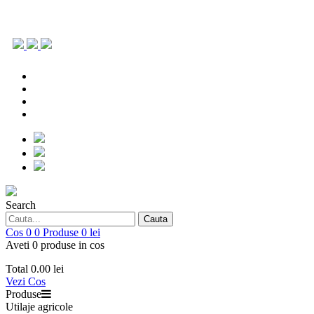
0786.903.431
office@repoagri.ro
0753 154 642
piesedeschimb@repoagri.ro
0786.903.431
office@repoagri.ro
0753 154 642
piesedeschimb@repoagri.ro
Search
Cauta
Cos
0
0
Produse
0 lei
Aveti 0 produse in cos
Total
0.00 lei
Vezi Cos
Produse
Utilaje agricole