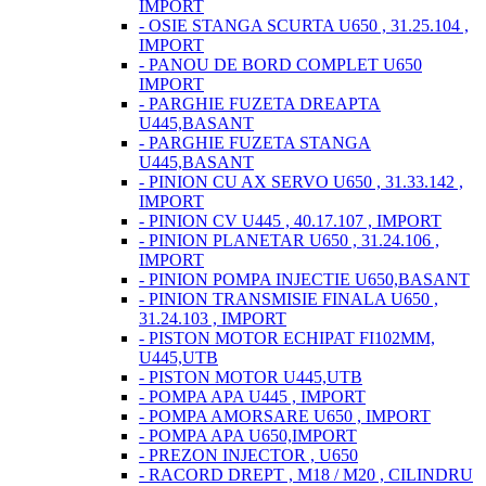
IMPORT
- OSIE STANGA SCURTA U650 , 31.25.104 ,
IMPORT
- PANOU DE BORD COMPLET U650
IMPORT
- PARGHIE FUZETA DREAPTA
U445,BASANT
- PARGHIE FUZETA STANGA
U445,BASANT
- PINION CU AX SERVO U650 , 31.33.142 ,
IMPORT
- PINION CV U445 , 40.17.107 , IMPORT
- PINION PLANETAR U650 , 31.24.106 ,
IMPORT
- PINION POMPA INJECTIE U650,BASANT
- PINION TRANSMISIE FINALA U650 ,
31.24.103 , IMPORT
- PISTON MOTOR ECHIPAT FI102MM,
U445,UTB
- PISTON MOTOR U445,UTB
- POMPA APA U445 , IMPORT
- POMPA AMORSARE U650 , IMPORT
- POMPA APA U650,IMPORT
- PREZON INJECTOR , U650
- RACORD DREPT , M18 / M20 , CILINDRU