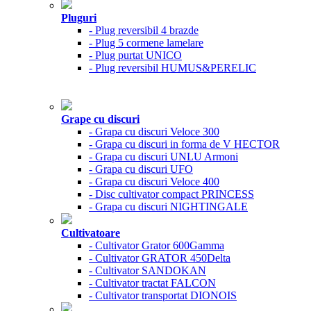
Pluguri
- Plug reversibil 4 brazde
- Plug 5 cormene lamelare
- Plug purtat UNICO
- Plug reversibil HUMUS&PERELIC
Grape cu discuri
- Grapa cu discuri Veloce 300
- Grapa cu discuri in forma de V HECTOR
- Grapa cu discuri UNLU Armoni
- Grapa cu discuri UFO
- Grapa cu discuri Veloce 400
- Disc cultivator compact PRINCESS
- Grapa cu discuri NIGHTINGALE
Cultivatoare
- Cultivator Grator 600Gamma
- Cultivator GRATOR 450Delta
- Cultivator SANDOKAN
- Cultivator tractat FALCON
- Cultivator transportat DIONOIS