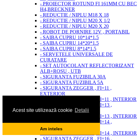
- PROIECTOR ROTUND FI 161MM CU BEC
H4,BRECKNER
- REDUCTIE / NIPLU M18 X 18
- REDUCTIE / NIPLU M20 X 1/2
- REDUCTIE / NIPLU M20 X 20
- ROBOT DE PORNIRE 12V , PORTABIL
- SAIBA CUPRU 10*14*1.5
- SAIBA CUPRU 14*20*1.5
- SAIBA CUPRU 8*14*1.5
- SERVETELE UNIVERSALE DE
CURATARE
- SET AUTOCOLANT REFLECTORIZANT
ALB+ROSU , UTB
- SIGURANTA FUZIBILA 30A
- SIGURANTA FUZIBILA 5A
- SIGURANTA ZEGGER , FI=11 ,
EXTERIOR
- SIGURANTA ZEGGER , FI=11 , INTERIOR
- SIGURANTA ZEGGER , FI=13 ,
Acest site utilizează cookie
Detalii
EXTERIOR
- SIGURANTA ZEGGER , FI=13 , INTERIOR
- SIGURANTA ZEGGER , FI=14 ,
EXTERIOR
Am inteles
- SIGURANTA ZEGGER , FI=14 , INTERIOR
- SIGURANTA ZEGGER , FI=16 ,