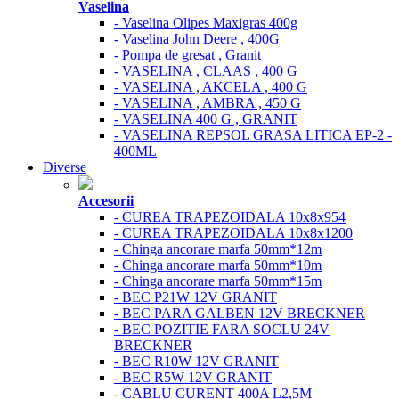
Vaselina
- Vaselina Olipes Maxigras 400g
- Vaselina John Deere , 400G
- Pompa de gresat , Granit
- VASELINA , CLAAS , 400 G
- VASELINA , AKCELA , 400 G
- VASELINA , AMBRA , 450 G
- VASELINA 400 G , GRANIT
- VASELINA REPSOL GRASA LITICA EP-2 -
400ML
Diverse
Accesorii
- CUREA TRAPEZOIDALA 10x8x954
- CUREA TRAPEZOIDALA 10x8x1200
- Chinga ancorare marfa 50mm*12m
- Chinga ancorare marfa 50mm*10m
- Chinga ancorare marfa 50mm*15m
- BEC P21W 12V GRANIT
- BEC PARA GALBEN 12V BRECKNER
- BEC POZITIE FARA SOCLU 24V
BRECKNER
- BEC R10W 12V GRANIT
- BEC R5W 12V GRANIT
- CABLU CURENT 400A L2,5M