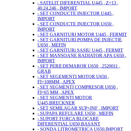
- SATELIT DIFERENTIAL U445 , Z=13 ,
40.24.246 , IMPORT
- SET CONDUCTE INJECTOR U445 ,
IMPORT
- SET CONDUCTE INJECTOR U650 ,
IMPORT
- SET GARNITURI MOTOR U445 , FERMIT
- SET GARNITURI POMPA DE INJECTIE
U650 , MEFIN
- SET GARNITURi SASIU U445 , FERMIT
- SET MANSOANE RADIATOR APA U650 ,
IMPORT
- SET PERII DEMAROR U650 , 2520011 ,
GRAB
- SET SEGEMENTI MOTOR U650 ,
FI=108MM , APEX
- SET SEGMENTI COMPRESOR U650 ,
FI=65 MM , APEX
- SET SEGMENTI MOTOR
U445,BRECKNER
- SET SEMILAGAR SUP+INF , IMPORT
- SUPAPA REFULARE U650 , MEFIN
- SUPORT FURCA BLOCARE
DIFERENTIAL U650,BASANT
- SONDA LITROMETRICA U650,IMPORT