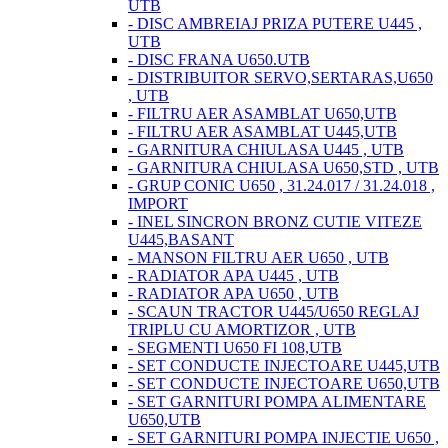
UTB
- DISC AMBREIAJ PRIZA PUTERE U445 ,
UTB
- DISC FRANA U650.UTB
- DISTRIBUITOR SERVO,SERTARAS,U650
, UTB
- FILTRU AER ASAMBLAT U650,UTB
- FILTRU AER ASAMBLAT U445,UTB
- GARNITURA CHIULASA U445 , UTB
- GARNITURA CHIULASA U650,STD , UTB
- GRUP CONIC U650 , 31.24.017 / 31.24.018 ,
IMPORT
- INEL SINCRON BRONZ CUTIE VITEZE
U445,BASANT
- MANSON FILTRU AER U650 , UTB
- RADIATOR APA U445 , UTB
- RADIATOR APA U650 , UTB
- SCAUN TRACTOR U445/U650 REGLAJ
TRIPLU CU AMORTIZOR , UTB
- SEGMENTI U650 FI 108,UTB
- SET CONDUCTE INJECTOARE U445,UTB
- SET CONDUCTE INJECTOARE U650,UTB
- SET GARNITURI POMPA ALIMENTARE
U650,UTB
- SET GARNITURI POMPA INJECTIE U650 ,