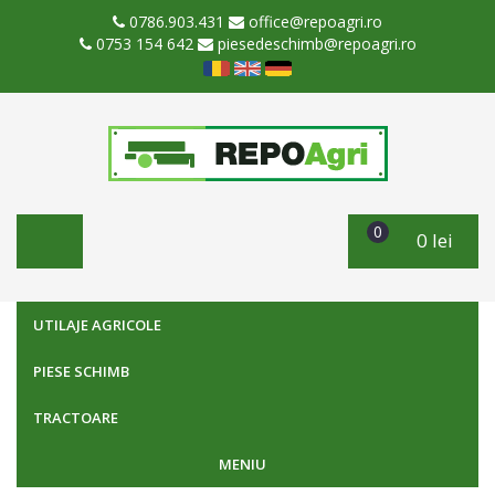
0786.903.431
office@repoagri.ro
0753 154 642
piesedeschimb@repoagri.ro
0
0 lei
UTILAJE AGRICOLE
PIESE SCHIMB
TRACTOARE
MENIU