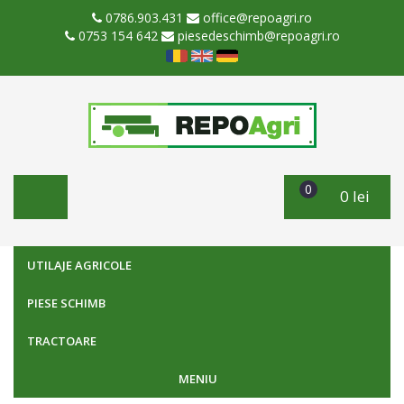
0786.903.431
office@repoagri.ro
0753 154 642
piesedeschimb@repoagri.ro
0
0 lei
UTILAJE AGRICOLE
PIESE SCHIMB
TRACTOARE
MENIU