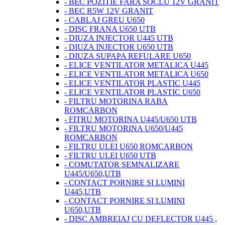
- BEC POZITIE FARA SOCLU 12V GRANIT
- BEC R5W 12V GRANIT
- CABLAJ GREU U650
- DISC FRANA U650 UTB
- DIUZA INJECTOR U445 UTB
- DIUZA INJECTOR U650 UTB
- DIUZA SUPAPA REFULARE U650
- ELICE VENTILATOR METALICA U445
- ELICE VENTILATOR METALICA U650
- ELICE VENTILATOR PLASTIC U445
- ELICE VENTILATOR PLASTIC U650
- FILTRU MOTORINA RABA
ROMCARBON
- FITRU MOTORINA U445/U650 UTB
- FILTRU MOTORINA U650/U445
ROMCARBON
- FILTRU ULEI U650 ROMCARBON
- FILTRU ULEI U650 UTB
- COMUTATOR SEMNALIZARE
U445/U650,UTB
- CONTACT PORNIRE SI LUMINI
U445,UTB
- CONTACT PORNIRE SI LUMINI
U650,UTB
- DISC AMBREIAJ CU DEFLECTOR U445 ,