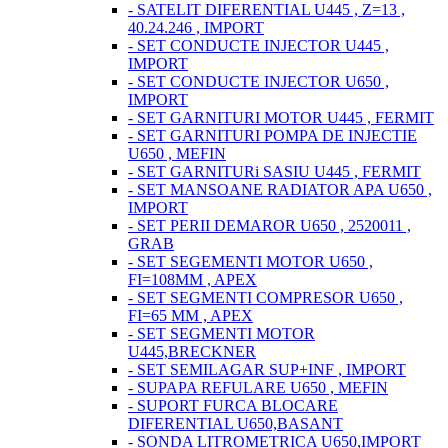
- SATELIT DIFERENTIAL U445 , Z=13 ,
40.24.246 , IMPORT
- SET CONDUCTE INJECTOR U445 ,
IMPORT
- SET CONDUCTE INJECTOR U650 ,
IMPORT
- SET GARNITURI MOTOR U445 , FERMIT
- SET GARNITURI POMPA DE INJECTIE
U650 , MEFIN
- SET GARNITURi SASIU U445 , FERMIT
- SET MANSOANE RADIATOR APA U650 ,
IMPORT
- SET PERII DEMAROR U650 , 2520011 ,
GRAB
- SET SEGEMENTI MOTOR U650 ,
FI=108MM , APEX
- SET SEGMENTI COMPRESOR U650 ,
FI=65 MM , APEX
- SET SEGMENTI MOTOR
U445,BRECKNER
- SET SEMILAGAR SUP+INF , IMPORT
- SUPAPA REFULARE U650 , MEFIN
- SUPORT FURCA BLOCARE
DIFERENTIAL U650,BASANT
- SONDA LITROMETRICA U650,IMPORT