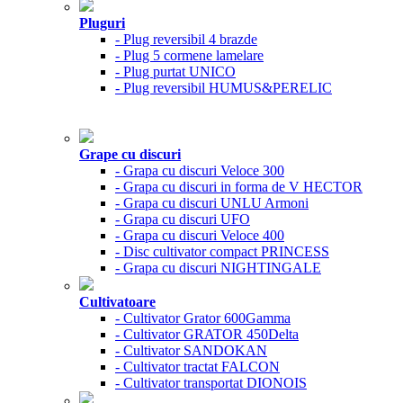
Pluguri
- Plug reversibil 4 brazde
- Plug 5 cormene lamelare
- Plug purtat UNICO
- Plug reversibil HUMUS&PERELIC
Grape cu discuri
- Grapa cu discuri Veloce 300
- Grapa cu discuri in forma de V HECTOR
- Grapa cu discuri UNLU Armoni
- Grapa cu discuri UFO
- Grapa cu discuri Veloce 400
- Disc cultivator compact PRINCESS
- Grapa cu discuri NIGHTINGALE
Cultivatoare
- Cultivator Grator 600Gamma
- Cultivator GRATOR 450Delta
- Cultivator SANDOKAN
- Cultivator tractat FALCON
- Cultivator transportat DIONOIS