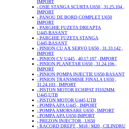
IMPORT
- OSIE STANGA SCURTA U650 , 31.25.104 ,
IMPORT
- PANOU DE BORD COMPLET U650
IMPORT
- PARGHIE FUZETA DREAPTA
U445,BASANT
- PARGHIE FUZETA STANGA
U445,BASANT
- PINION CU AX SERVO U650 , 31.33.142 ,
IMPORT
- PINION CV U445 , 40.17.107 , IMPORT
- PINION PLANETAR U650 , 31.24.106 ,
IMPORT
- PINION POMPA INJECTIE U650,BASANT
- PINION TRANSMISIE FINALA U650 ,
31.24.103 , IMPORT
- PISTON MOTOR ECHIPAT FI102MM,
U445,UTB
- PISTON MOTOR U445,UTB
- POMPA APA U445 , IMPORT
- POMPA AMORSARE U650 , IMPORT
- POMPA APA U650,IMPORT
- PREZON INJECTOR , U650
- RACORD DREPT , M18 / M20 , CILINDRU