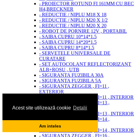
- PROIECTOR ROTUND FI 161MM CU BEC
H4,BRECKNER
- REDUCTIE / NIPLU M18 X 18
- REDUCTIE / NIPLU M20 X 1/2
- REDUCTIE / NIPLU M20 X 20
- ROBOT DE PORNIRE 12V , PORTABIL
- SAIBA CUPRU 10*14*1.5
- SAIBA CUPRU 14*20*1.5
- SAIBA CUPRU 8*14*1.5
- SERVETELE UNIVERSALE DE
CURATARE
- SET AUTOCOLANT REFLECTORIZANT
ALB+ROSU , UTB
- SIGURANTA FUZIBILA 30A
- SIGURANTA FUZIBILA 5A
- SIGURANTA ZEGGER , FI=11 ,
EXTERIOR
- SIGURANTA ZEGGER , FI=11 , INTERIOR
- SIGURANTA ZEGGER , FI=13 ,
Acest site utilizează cookie
Detalii
EXTERIOR
- SIGURANTA ZEGGER , FI=13 , INTERIOR
- SIGURANTA ZEGGER , FI=14 ,
EXTERIOR
Am inteles
- SIGURANTA ZEGGER , FI=14 , INTERIOR
- SIGURANTA ZEGGER , FI=16 ,