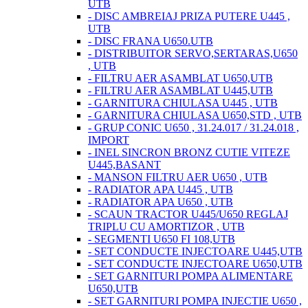
UTB
- DISC AMBREIAJ PRIZA PUTERE U445 ,
UTB
- DISC FRANA U650.UTB
- DISTRIBUITOR SERVO,SERTARAS,U650
, UTB
- FILTRU AER ASAMBLAT U650,UTB
- FILTRU AER ASAMBLAT U445,UTB
- GARNITURA CHIULASA U445 , UTB
- GARNITURA CHIULASA U650,STD , UTB
- GRUP CONIC U650 , 31.24.017 / 31.24.018 ,
IMPORT
- INEL SINCRON BRONZ CUTIE VITEZE
U445,BASANT
- MANSON FILTRU AER U650 , UTB
- RADIATOR APA U445 , UTB
- RADIATOR APA U650 , UTB
- SCAUN TRACTOR U445/U650 REGLAJ
TRIPLU CU AMORTIZOR , UTB
- SEGMENTI U650 FI 108,UTB
- SET CONDUCTE INJECTOARE U445,UTB
- SET CONDUCTE INJECTOARE U650,UTB
- SET GARNITURI POMPA ALIMENTARE
U650,UTB
- SET GARNITURI POMPA INJECTIE U650 ,