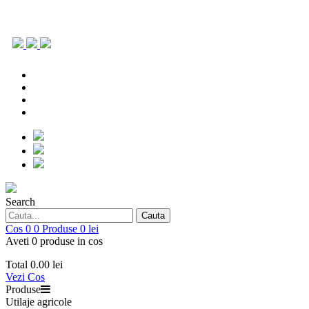
0786.903.431
office@repoagri.ro
0753 154 642
piesedeschimb@repoagri.ro
0786.903.431
office@repoagri.ro
0753 154 642
piesedeschimb@repoagri.ro
Search
Cauta
Cos
0
0
Produse
0 lei
Aveti 0 produse in cos
Total
0.00 lei
Vezi Cos
Produse
Utilaje agricole