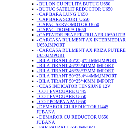
- BULON CU PIULITA BUTUC U650
- BUTUC SATELIT REDUCTOR U650
- CAP BARA LUNG U650
- CAP BARA SCURT U650
- CAPAC SERVOMOTOR U650
- CAPAC TROMPA U650
- CAPTATOR PRAF FILTRU AER U650 UTB
- CARCASA RULMENT AX INTERMEDIAR
U650,IMPORT
- CARCASA RULMENT AX PRIZA PUTERE
U650,IMPORT
- BILA TIRANT 46*25,4*51MM,IMPORT
- BILA TIRANT 46*25*41MM,IMPORT
- BILA TIRANT 46*28*33MM,IMPORT
- BILA TIRANT 50*25,4*44MM,IMPORT
- BILA TIRANT 50*25*40MM,IMPORT
- CEAS INDICATOR TENSIUNE 12V
- COT EVACUARE U445
- COT EVACUARE U650
- COT POMPA APA U650
- DEMAROR CU REDUCTOR U445
JUBANA
- DEMAROR CU REDUCTOR U650
JUBANA
- FAR PATRAT U650 IMPORT