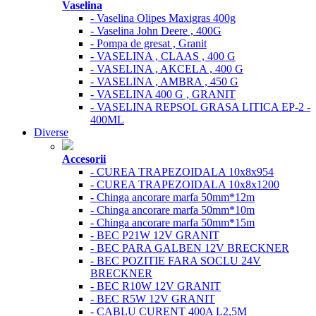
Vaselina
- Vaselina Olipes Maxigras 400g
- Vaselina John Deere , 400G
- Pompa de gresat , Granit
- VASELINA , CLAAS , 400 G
- VASELINA , AKCELA , 400 G
- VASELINA , AMBRA , 450 G
- VASELINA 400 G , GRANIT
- VASELINA REPSOL GRASA LITICA EP-2 -
400ML
Diverse
Accesorii
- CUREA TRAPEZOIDALA 10x8x954
- CUREA TRAPEZOIDALA 10x8x1200
- Chinga ancorare marfa 50mm*12m
- Chinga ancorare marfa 50mm*10m
- Chinga ancorare marfa 50mm*15m
- BEC P21W 12V GRANIT
- BEC PARA GALBEN 12V BRECKNER
- BEC POZITIE FARA SOCLU 24V
BRECKNER
- BEC R10W 12V GRANIT
- BEC R5W 12V GRANIT
- CABLU CURENT 400A L2,5M