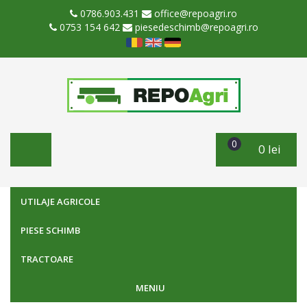
0786.903.431
office@repoagri.ro
0753 154 642
piesedeschimb@repoagri.ro
0
0 lei
UTILAJE AGRICOLE
PIESE SCHIMB
TRACTOARE
MENIU