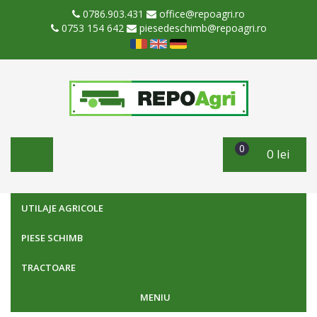
0786.903.431
office@repoagri.ro
0753 154 642
piesedeschimb@repoagri.ro
0
0 lei
UTILAJE AGRICOLE
PIESE SCHIMB
TRACTOARE
MENIU