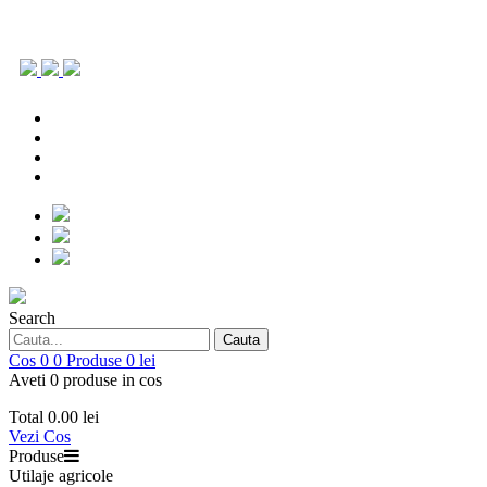
0786.903.431
office@repoagri.ro
0753 154 642
piesedeschimb@repoagri.ro
0786.903.431
office@repoagri.ro
0753 154 642
piesedeschimb@repoagri.ro
Search
Cauta
Cos
0
0
Produse
0 lei
Aveti 0 produse in cos
Total
0.00 lei
Vezi Cos
Produse
Utilaje agricole