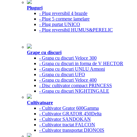
Pluguri
- Plug reversibil 4 brazde
- Plug 5 cormene lamelare
- Plug purtat UNICO
- Plug reversibil HUMUS&PERELIC
Grape cu discuri
- Grapa cu discuri Veloce 300
- Grapa cu discuri in forma de V HECTOR
- Grapa cu discuri UNLU Armoni
- Grapa cu discuri UFO
- Grapa cu discuri Veloce 400
- Disc cultivator compact PRINCESS
- Grapa cu discuri NIGHTINGALE
Cultivatoare
- Cultivator Grator 600Gamma
- Cultivator GRATOR 450Delta
- Cultivator SANDOKAN
- Cultivator tractat FALCON
- Cultivator transportat DIONOIS