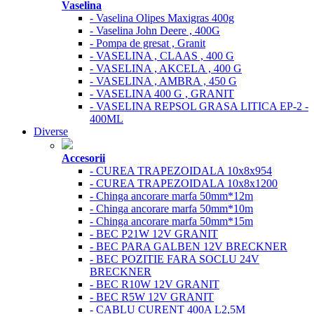
Vaselina
- Vaselina Olipes Maxigras 400g
- Vaselina John Deere , 400G
- Pompa de gresat , Granit
- VASELINA , CLAAS , 400 G
- VASELINA , AKCELA , 400 G
- VASELINA , AMBRA , 450 G
- VASELINA 400 G , GRANIT
- VASELINA REPSOL GRASA LITICA EP-2 -
400ML
Diverse
Accesorii
- CUREA TRAPEZOIDALA 10x8x954
- CUREA TRAPEZOIDALA 10x8x1200
- Chinga ancorare marfa 50mm*12m
- Chinga ancorare marfa 50mm*10m
- Chinga ancorare marfa 50mm*15m
- BEC P21W 12V GRANIT
- BEC PARA GALBEN 12V BRECKNER
- BEC POZITIE FARA SOCLU 24V
BRECKNER
- BEC R10W 12V GRANIT
- BEC R5W 12V GRANIT
- CABLU CURENT 400A L2,5M