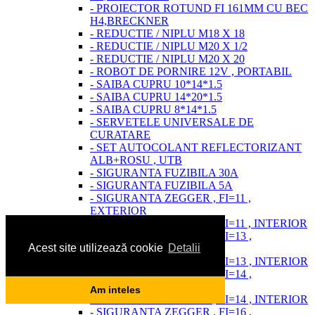
- PROIECTOR ROTUND FI 161MM CU BEC
H4,BRECKNER
- REDUCTIE / NIPLU M18 X 18
- REDUCTIE / NIPLU M20 X 1/2
- REDUCTIE / NIPLU M20 X 20
- ROBOT DE PORNIRE 12V , PORTABIL
- SAIBA CUPRU 10*14*1.5
- SAIBA CUPRU 14*20*1.5
- SAIBA CUPRU 8*14*1.5
- SERVETELE UNIVERSALE DE
CURATARE
- SET AUTOCOLANT REFLECTORIZANT
ALB+ROSU , UTB
- SIGURANTA FUZIBILA 30A
- SIGURANTA FUZIBILA 5A
- SIGURANTA ZEGGER , FI=11 ,
EXTERIOR
- SIGURANTA ZEGGER , FI=11 , INTERIOR
- SIGURANTA ZEGGER , FI=13 ,
Acest site utilizează cookie
Detalii
EXTERIOR
- SIGURANTA ZEGGER , FI=13 , INTERIOR
- SIGURANTA ZEGGER , FI=14 ,
EXTERIOR
Am inteles
- SIGURANTA ZEGGER , FI=14 , INTERIOR
- SIGURANTA ZEGGER , FI=16 ,