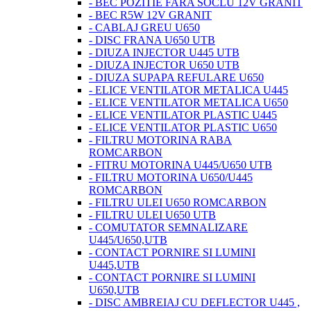
- BEC POZITIE FARA SOCLU 12V GRANIT
- BEC R5W 12V GRANIT
- CABLAJ GREU U650
- DISC FRANA U650 UTB
- DIUZA INJECTOR U445 UTB
- DIUZA INJECTOR U650 UTB
- DIUZA SUPAPA REFULARE U650
- ELICE VENTILATOR METALICA U445
- ELICE VENTILATOR METALICA U650
- ELICE VENTILATOR PLASTIC U445
- ELICE VENTILATOR PLASTIC U650
- FILTRU MOTORINA RABA
ROMCARBON
- FITRU MOTORINA U445/U650 UTB
- FILTRU MOTORINA U650/U445
ROMCARBON
- FILTRU ULEI U650 ROMCARBON
- FILTRU ULEI U650 UTB
- COMUTATOR SEMNALIZARE
U445/U650,UTB
- CONTACT PORNIRE SI LUMINI
U445,UTB
- CONTACT PORNIRE SI LUMINI
U650,UTB
- DISC AMBREIAJ CU DEFLECTOR U445 ,