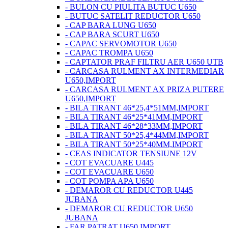
- BULON CU PIULITA BUTUC U650
- BUTUC SATELIT REDUCTOR U650
- CAP BARA LUNG U650
- CAP BARA SCURT U650
- CAPAC SERVOMOTOR U650
- CAPAC TROMPA U650
- CAPTATOR PRAF FILTRU AER U650 UTB
- CARCASA RULMENT AX INTERMEDIAR
U650,IMPORT
- CARCASA RULMENT AX PRIZA PUTERE
U650,IMPORT
- BILA TIRANT 46*25,4*51MM,IMPORT
- BILA TIRANT 46*25*41MM,IMPORT
- BILA TIRANT 46*28*33MM,IMPORT
- BILA TIRANT 50*25,4*44MM,IMPORT
- BILA TIRANT 50*25*40MM,IMPORT
- CEAS INDICATOR TENSIUNE 12V
- COT EVACUARE U445
- COT EVACUARE U650
- COT POMPA APA U650
- DEMAROR CU REDUCTOR U445
JUBANA
- DEMAROR CU REDUCTOR U650
JUBANA
- FAR PATRAT U650 IMPORT