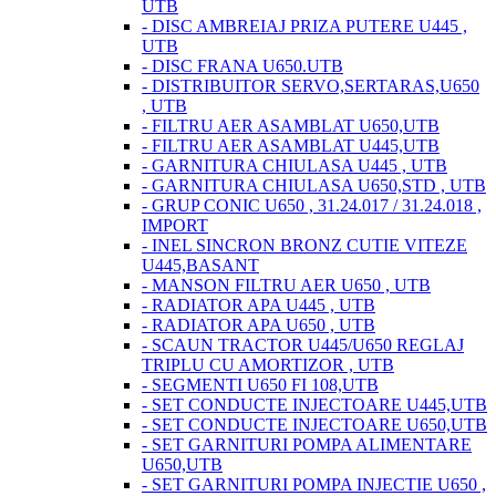
UTB
- DISC AMBREIAJ PRIZA PUTERE U445 ,
UTB
- DISC FRANA U650.UTB
- DISTRIBUITOR SERVO,SERTARAS,U650
, UTB
- FILTRU AER ASAMBLAT U650,UTB
- FILTRU AER ASAMBLAT U445,UTB
- GARNITURA CHIULASA U445 , UTB
- GARNITURA CHIULASA U650,STD , UTB
- GRUP CONIC U650 , 31.24.017 / 31.24.018 ,
IMPORT
- INEL SINCRON BRONZ CUTIE VITEZE
U445,BASANT
- MANSON FILTRU AER U650 , UTB
- RADIATOR APA U445 , UTB
- RADIATOR APA U650 , UTB
- SCAUN TRACTOR U445/U650 REGLAJ
TRIPLU CU AMORTIZOR , UTB
- SEGMENTI U650 FI 108,UTB
- SET CONDUCTE INJECTOARE U445,UTB
- SET CONDUCTE INJECTOARE U650,UTB
- SET GARNITURI POMPA ALIMENTARE
U650,UTB
- SET GARNITURI POMPA INJECTIE U650 ,