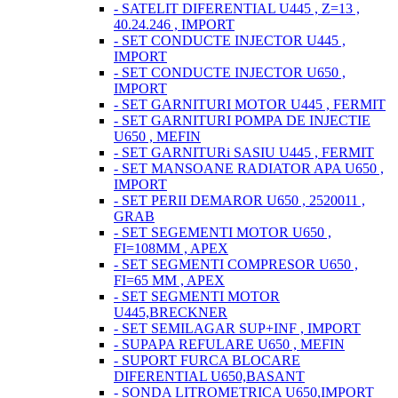
- SATELIT DIFERENTIAL U445 , Z=13 ,
40.24.246 , IMPORT
- SET CONDUCTE INJECTOR U445 ,
IMPORT
- SET CONDUCTE INJECTOR U650 ,
IMPORT
- SET GARNITURI MOTOR U445 , FERMIT
- SET GARNITURI POMPA DE INJECTIE
U650 , MEFIN
- SET GARNITURi SASIU U445 , FERMIT
- SET MANSOANE RADIATOR APA U650 ,
IMPORT
- SET PERII DEMAROR U650 , 2520011 ,
GRAB
- SET SEGEMENTI MOTOR U650 ,
FI=108MM , APEX
- SET SEGMENTI COMPRESOR U650 ,
FI=65 MM , APEX
- SET SEGMENTI MOTOR
U445,BRECKNER
- SET SEMILAGAR SUP+INF , IMPORT
- SUPAPA REFULARE U650 , MEFIN
- SUPORT FURCA BLOCARE
DIFERENTIAL U650,BASANT
- SONDA LITROMETRICA U650,IMPORT