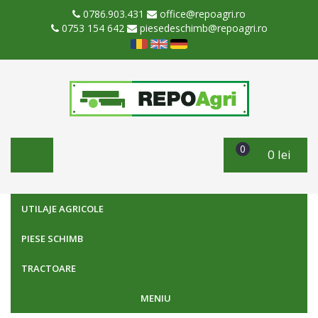
0786.903.431
office@repoagri.ro
0753 154 642
piesedeschimb@repoagri.ro
0
0 lei
UTILAJE AGRICOLE
PIESE SCHIMB
TRACTOARE
MENIU