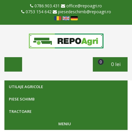
0786.903.431
office@repoagri.ro
0753 154 642
piesedeschimb@repoagri.ro
0
0 lei
UTILAJE AGRICOLE
PIESE SCHIMB
TRACTOARE
MENIU