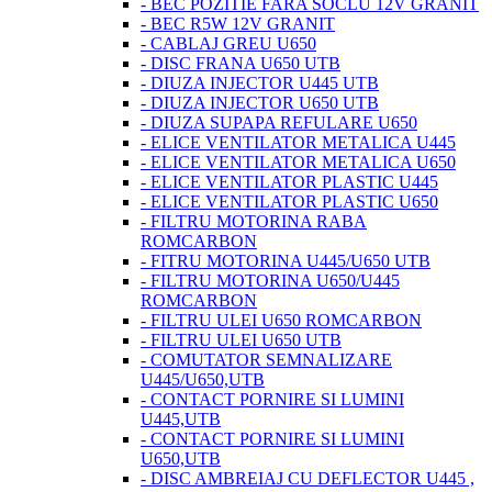
- BEC POZITIE FARA SOCLU 12V GRANIT
- BEC R5W 12V GRANIT
- CABLAJ GREU U650
- DISC FRANA U650 UTB
- DIUZA INJECTOR U445 UTB
- DIUZA INJECTOR U650 UTB
- DIUZA SUPAPA REFULARE U650
- ELICE VENTILATOR METALICA U445
- ELICE VENTILATOR METALICA U650
- ELICE VENTILATOR PLASTIC U445
- ELICE VENTILATOR PLASTIC U650
- FILTRU MOTORINA RABA
ROMCARBON
- FITRU MOTORINA U445/U650 UTB
- FILTRU MOTORINA U650/U445
ROMCARBON
- FILTRU ULEI U650 ROMCARBON
- FILTRU ULEI U650 UTB
- COMUTATOR SEMNALIZARE
U445/U650,UTB
- CONTACT PORNIRE SI LUMINI
U445,UTB
- CONTACT PORNIRE SI LUMINI
U650,UTB
- DISC AMBREIAJ CU DEFLECTOR U445 ,