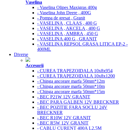
Vaselina
- Vaselina Olipes Maxigras 400g
- Vaselina John Deere , 400G
- Pompa de gresat , Granit
- VASELINA , CLAAS , 400 G
- VASELINA , AKCELA , 400 G
- VASELINA , AMBRA , 450 G
- VASELINA 400 G , GRANIT
- VASELINA REPSOL GRASA LITICA EP-2 -
400ML
Diverse
Accesorii
- CUREA TRAPEZOIDALA 10x8x954
- CUREA TRAPEZOIDALA 10x8x1200
- Chinga ancorare marfa 50mm*12m
- Chinga ancorare marfa 50mm*10m
- Chinga ancorare marfa 50mm*15m
- BEC P21W 12V GRANIT
- BEC PARA GALBEN 12V BRECKNER
- BEC POZITIE FARA SOCLU 24V
BRECKNER
- BEC R10W 12V GRANIT
- BEC R5W 12V GRANIT
- CABLU CURENT 400A L2,5M