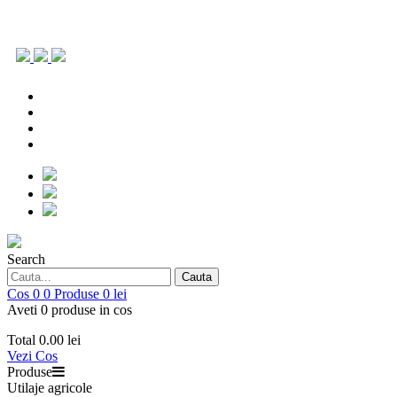
0786.903.431
office@repoagri.ro
0753 154 642
piesedeschimb@repoagri.ro
0786.903.431
office@repoagri.ro
0753 154 642
piesedeschimb@repoagri.ro
Search
Cauta
Cos
0
0
Produse
0 lei
Aveti 0 produse in cos
Total
0.00 lei
Vezi Cos
Produse
Utilaje agricole