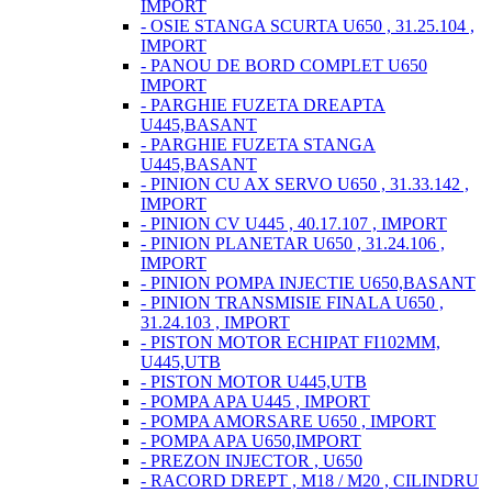
IMPORT
- OSIE STANGA SCURTA U650 , 31.25.104 ,
IMPORT
- PANOU DE BORD COMPLET U650
IMPORT
- PARGHIE FUZETA DREAPTA
U445,BASANT
- PARGHIE FUZETA STANGA
U445,BASANT
- PINION CU AX SERVO U650 , 31.33.142 ,
IMPORT
- PINION CV U445 , 40.17.107 , IMPORT
- PINION PLANETAR U650 , 31.24.106 ,
IMPORT
- PINION POMPA INJECTIE U650,BASANT
- PINION TRANSMISIE FINALA U650 ,
31.24.103 , IMPORT
- PISTON MOTOR ECHIPAT FI102MM,
U445,UTB
- PISTON MOTOR U445,UTB
- POMPA APA U445 , IMPORT
- POMPA AMORSARE U650 , IMPORT
- POMPA APA U650,IMPORT
- PREZON INJECTOR , U650
- RACORD DREPT , M18 / M20 , CILINDRU