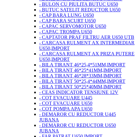
- BULON CU PIULITA BUTUC U650
- BUTUC SATELIT REDUCTOR U650
- CAP BARA LUNG U650
- CAP BARA SCURT U650
- CAPAC SERVOMOTOR U650
- CAPAC TROMPA U650
- CAPTATOR PRAF FILTRU AER U650 UTB
- CARCASA RULMENT AX INTERMEDIAR
U650,IMPORT
- CARCASA RULMENT AX PRIZA PUTERE
U650,IMPORT
- BILA TIRANT 46*25,4*51MM,IMPORT
- BILA TIRANT 46*25*41MM,IMPORT
- BILA TIRANT 46*28*33MM,IMPORT
- BILA TIRANT 50*25,4*44MM,IMPORT
- BILA TIRANT 50*25*40MM,IMPORT
- CEAS INDICATOR TENSIUNE 12V
- COT EVACUARE U445
- COT EVACUARE U650
- COT POMPA APA U650
- DEMAROR CU REDUCTOR U445
JUBANA
- DEMAROR CU REDUCTOR U650
JUBANA
- FAR PATRAT U650 IMPORT