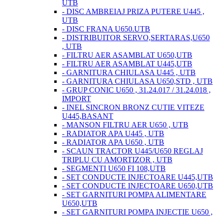
UTB
- DISC AMBREIAJ PRIZA PUTERE U445 ,
UTB
- DISC FRANA U650.UTB
- DISTRIBUITOR SERVO,SERTARAS,U650
, UTB
- FILTRU AER ASAMBLAT U650,UTB
- FILTRU AER ASAMBLAT U445,UTB
- GARNITURA CHIULASA U445 , UTB
- GARNITURA CHIULASA U650,STD , UTB
- GRUP CONIC U650 , 31.24.017 / 31.24.018 ,
IMPORT
- INEL SINCRON BRONZ CUTIE VITEZE
U445,BASANT
- MANSON FILTRU AER U650 , UTB
- RADIATOR APA U445 , UTB
- RADIATOR APA U650 , UTB
- SCAUN TRACTOR U445/U650 REGLAJ
TRIPLU CU AMORTIZOR , UTB
- SEGMENTI U650 FI 108,UTB
- SET CONDUCTE INJECTOARE U445,UTB
- SET CONDUCTE INJECTOARE U650,UTB
- SET GARNITURI POMPA ALIMENTARE
U650,UTB
- SET GARNITURI POMPA INJECTIE U650 ,