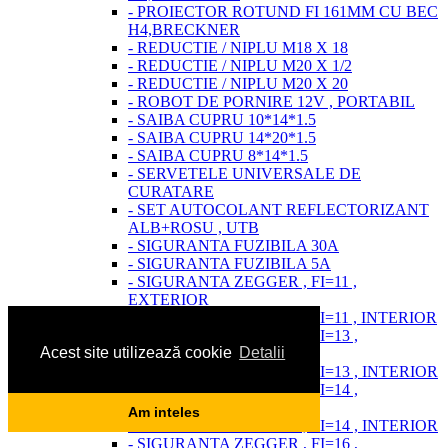
- PROIECTOR ROTUND FI 161MM CU BEC
H4,BRECKNER
- REDUCTIE / NIPLU M18 X 18
- REDUCTIE / NIPLU M20 X 1/2
- REDUCTIE / NIPLU M20 X 20
- ROBOT DE PORNIRE 12V , PORTABIL
- SAIBA CUPRU 10*14*1.5
- SAIBA CUPRU 14*20*1.5
- SAIBA CUPRU 8*14*1.5
- SERVETELE UNIVERSALE DE
CURATARE
- SET AUTOCOLANT REFLECTORIZANT
ALB+ROSU , UTB
- SIGURANTA FUZIBILA 30A
- SIGURANTA FUZIBILA 5A
- SIGURANTA ZEGGER , FI=11 ,
EXTERIOR
- SIGURANTA ZEGGER , FI=11 , INTERIOR
- SIGURANTA ZEGGER , FI=13 ,
Acest site utilizează cookie
Detalii
EXTERIOR
- SIGURANTA ZEGGER , FI=13 , INTERIOR
- SIGURANTA ZEGGER , FI=14 ,
EXTERIOR
Am inteles
- SIGURANTA ZEGGER , FI=14 , INTERIOR
- SIGURANTA ZEGGER , FI=16 ,