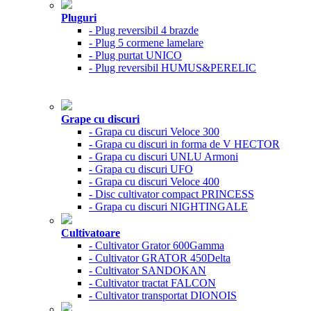
Pluguri
- Plug reversibil 4 brazde
- Plug 5 cormene lamelare
- Plug purtat UNICO
- Plug reversibil HUMUS&PERELIC
Grape cu discuri
- Grapa cu discuri Veloce 300
- Grapa cu discuri in forma de V HECTOR
- Grapa cu discuri UNLU Armoni
- Grapa cu discuri UFO
- Grapa cu discuri Veloce 400
- Disc cultivator compact PRINCESS
- Grapa cu discuri NIGHTINGALE
Cultivatoare
- Cultivator Grator 600Gamma
- Cultivator GRATOR 450Delta
- Cultivator SANDOKAN
- Cultivator tractat FALCON
- Cultivator transportat DIONOIS