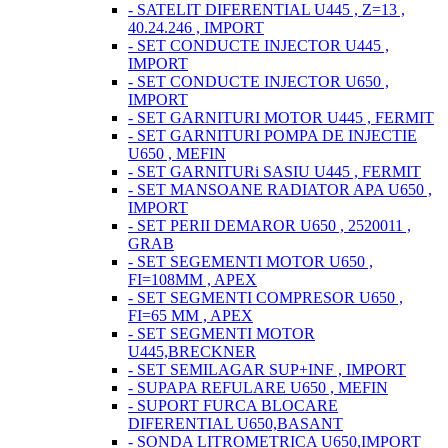
- SATELIT DIFERENTIAL U445 , Z=13 ,
40.24.246 , IMPORT
- SET CONDUCTE INJECTOR U445 ,
IMPORT
- SET CONDUCTE INJECTOR U650 ,
IMPORT
- SET GARNITURI MOTOR U445 , FERMIT
- SET GARNITURI POMPA DE INJECTIE
U650 , MEFIN
- SET GARNITURi SASIU U445 , FERMIT
- SET MANSOANE RADIATOR APA U650 ,
IMPORT
- SET PERII DEMAROR U650 , 2520011 ,
GRAB
- SET SEGEMENTI MOTOR U650 ,
FI=108MM , APEX
- SET SEGMENTI COMPRESOR U650 ,
FI=65 MM , APEX
- SET SEGMENTI MOTOR
U445,BRECKNER
- SET SEMILAGAR SUP+INF , IMPORT
- SUPAPA REFULARE U650 , MEFIN
- SUPORT FURCA BLOCARE
DIFERENTIAL U650,BASANT
- SONDA LITROMETRICA U650,IMPORT