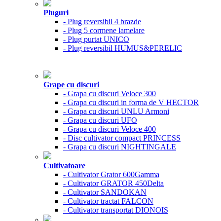
Pluguri
- Plug reversibil 4 brazde
- Plug 5 cormene lamelare
- Plug purtat UNICO
- Plug reversibil HUMUS&PERELIC
Grape cu discuri
- Grapa cu discuri Veloce 300
- Grapa cu discuri in forma de V HECTOR
- Grapa cu discuri UNLU Armoni
- Grapa cu discuri UFO
- Grapa cu discuri Veloce 400
- Disc cultivator compact PRINCESS
- Grapa cu discuri NIGHTINGALE
Cultivatoare
- Cultivator Grator 600Gamma
- Cultivator GRATOR 450Delta
- Cultivator SANDOKAN
- Cultivator tractat FALCON
- Cultivator transportat DIONOIS