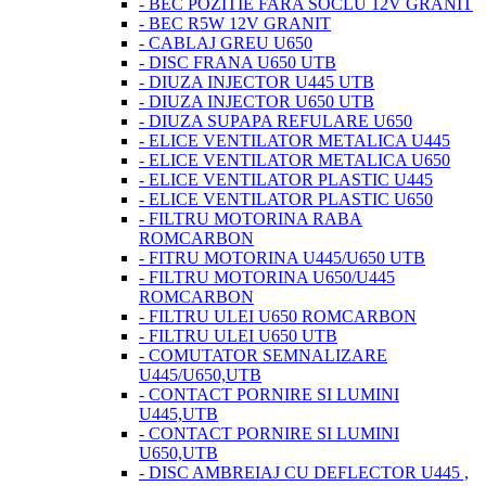
- BEC POZITIE FARA SOCLU 12V GRANIT
- BEC R5W 12V GRANIT
- CABLAJ GREU U650
- DISC FRANA U650 UTB
- DIUZA INJECTOR U445 UTB
- DIUZA INJECTOR U650 UTB
- DIUZA SUPAPA REFULARE U650
- ELICE VENTILATOR METALICA U445
- ELICE VENTILATOR METALICA U650
- ELICE VENTILATOR PLASTIC U445
- ELICE VENTILATOR PLASTIC U650
- FILTRU MOTORINA RABA
ROMCARBON
- FITRU MOTORINA U445/U650 UTB
- FILTRU MOTORINA U650/U445
ROMCARBON
- FILTRU ULEI U650 ROMCARBON
- FILTRU ULEI U650 UTB
- COMUTATOR SEMNALIZARE
U445/U650,UTB
- CONTACT PORNIRE SI LUMINI
U445,UTB
- CONTACT PORNIRE SI LUMINI
U650,UTB
- DISC AMBREIAJ CU DEFLECTOR U445 ,