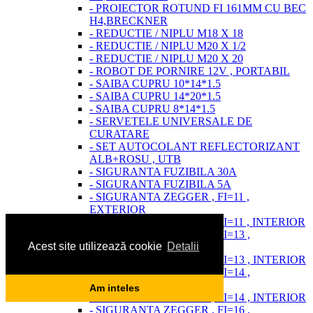
- PROIECTOR ROTUND FI 161MM CU BEC
H4,BRECKNER
- REDUCTIE / NIPLU M18 X 18
- REDUCTIE / NIPLU M20 X 1/2
- REDUCTIE / NIPLU M20 X 20
- ROBOT DE PORNIRE 12V , PORTABIL
- SAIBA CUPRU 10*14*1.5
- SAIBA CUPRU 14*20*1.5
- SAIBA CUPRU 8*14*1.5
- SERVETELE UNIVERSALE DE
CURATARE
- SET AUTOCOLANT REFLECTORIZANT
ALB+ROSU , UTB
- SIGURANTA FUZIBILA 30A
- SIGURANTA FUZIBILA 5A
- SIGURANTA ZEGGER , FI=11 ,
EXTERIOR
- SIGURANTA ZEGGER , FI=11 , INTERIOR
- SIGURANTA ZEGGER , FI=13 ,
Acest site utilizează cookie
Detalii
EXTERIOR
- SIGURANTA ZEGGER , FI=13 , INTERIOR
- SIGURANTA ZEGGER , FI=14 ,
EXTERIOR
Am inteles
- SIGURANTA ZEGGER , FI=14 , INTERIOR
- SIGURANTA ZEGGER , FI=16 ,