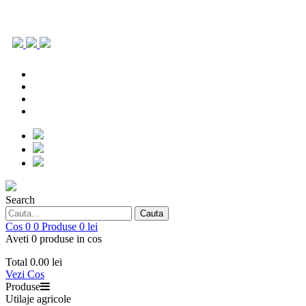
0786.903.431
office@repoagri.ro
0753 154 642
piesedeschimb@repoagri.ro
0786.903.431
office@repoagri.ro
0753 154 642
piesedeschimb@repoagri.ro
Search
Cauta
Cos
0
0
Produse
0 lei
Aveti 0 produse in cos
Total
0.00 lei
Vezi Cos
Produse
Utilaje agricole