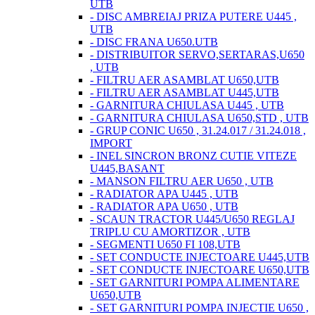
UTB
- DISC AMBREIAJ PRIZA PUTERE U445 ,
UTB
- DISC FRANA U650.UTB
- DISTRIBUITOR SERVO,SERTARAS,U650
, UTB
- FILTRU AER ASAMBLAT U650,UTB
- FILTRU AER ASAMBLAT U445,UTB
- GARNITURA CHIULASA U445 , UTB
- GARNITURA CHIULASA U650,STD , UTB
- GRUP CONIC U650 , 31.24.017 / 31.24.018 ,
IMPORT
- INEL SINCRON BRONZ CUTIE VITEZE
U445,BASANT
- MANSON FILTRU AER U650 , UTB
- RADIATOR APA U445 , UTB
- RADIATOR APA U650 , UTB
- SCAUN TRACTOR U445/U650 REGLAJ
TRIPLU CU AMORTIZOR , UTB
- SEGMENTI U650 FI 108,UTB
- SET CONDUCTE INJECTOARE U445,UTB
- SET CONDUCTE INJECTOARE U650,UTB
- SET GARNITURI POMPA ALIMENTARE
U650,UTB
- SET GARNITURI POMPA INJECTIE U650 ,