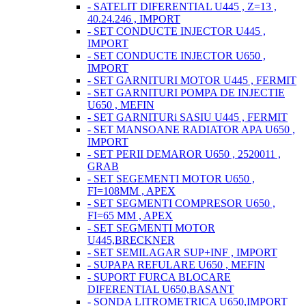
- SATELIT DIFERENTIAL U445 , Z=13 ,
40.24.246 , IMPORT
- SET CONDUCTE INJECTOR U445 ,
IMPORT
- SET CONDUCTE INJECTOR U650 ,
IMPORT
- SET GARNITURI MOTOR U445 , FERMIT
- SET GARNITURI POMPA DE INJECTIE
U650 , MEFIN
- SET GARNITURi SASIU U445 , FERMIT
- SET MANSOANE RADIATOR APA U650 ,
IMPORT
- SET PERII DEMAROR U650 , 2520011 ,
GRAB
- SET SEGEMENTI MOTOR U650 ,
FI=108MM , APEX
- SET SEGMENTI COMPRESOR U650 ,
FI=65 MM , APEX
- SET SEGMENTI MOTOR
U445,BRECKNER
- SET SEMILAGAR SUP+INF , IMPORT
- SUPAPA REFULARE U650 , MEFIN
- SUPORT FURCA BLOCARE
DIFERENTIAL U650,BASANT
- SONDA LITROMETRICA U650,IMPORT