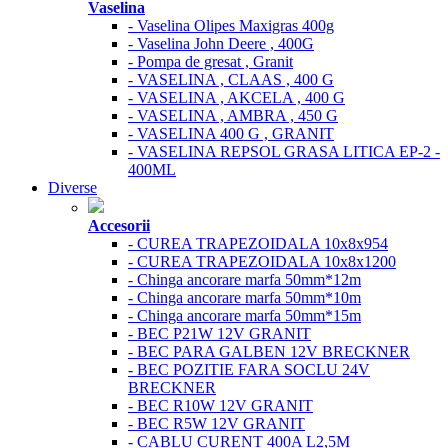
Vaselina
- Vaselina Olipes Maxigras 400g
- Vaselina John Deere , 400G
- Pompa de gresat , Granit
- VASELINA , CLAAS , 400 G
- VASELINA , AKCELA , 400 G
- VASELINA , AMBRA , 450 G
- VASELINA 400 G , GRANIT
- VASELINA REPSOL GRASA LITICA EP-2 -
400ML
Diverse
Accesorii
- CUREA TRAPEZOIDALA 10x8x954
- CUREA TRAPEZOIDALA 10x8x1200
- Chinga ancorare marfa 50mm*12m
- Chinga ancorare marfa 50mm*10m
- Chinga ancorare marfa 50mm*15m
- BEC P21W 12V GRANIT
- BEC PARA GALBEN 12V BRECKNER
- BEC POZITIE FARA SOCLU 24V
BRECKNER
- BEC R10W 12V GRANIT
- BEC R5W 12V GRANIT
- CABLU CURENT 400A L2,5M