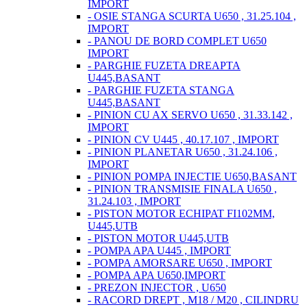
IMPORT
- OSIE STANGA SCURTA U650 , 31.25.104 ,
IMPORT
- PANOU DE BORD COMPLET U650
IMPORT
- PARGHIE FUZETA DREAPTA
U445,BASANT
- PARGHIE FUZETA STANGA
U445,BASANT
- PINION CU AX SERVO U650 , 31.33.142 ,
IMPORT
- PINION CV U445 , 40.17.107 , IMPORT
- PINION PLANETAR U650 , 31.24.106 ,
IMPORT
- PINION POMPA INJECTIE U650,BASANT
- PINION TRANSMISIE FINALA U650 ,
31.24.103 , IMPORT
- PISTON MOTOR ECHIPAT FI102MM,
U445,UTB
- PISTON MOTOR U445,UTB
- POMPA APA U445 , IMPORT
- POMPA AMORSARE U650 , IMPORT
- POMPA APA U650,IMPORT
- PREZON INJECTOR , U650
- RACORD DREPT , M18 / M20 , CILINDRU