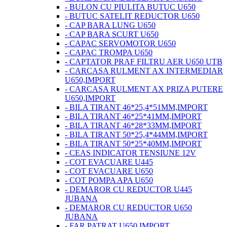
- BULON CU PIULITA BUTUC U650
- BUTUC SATELIT REDUCTOR U650
- CAP BARA LUNG U650
- CAP BARA SCURT U650
- CAPAC SERVOMOTOR U650
- CAPAC TROMPA U650
- CAPTATOR PRAF FILTRU AER U650 UTB
- CARCASA RULMENT AX INTERMEDIAR
U650,IMPORT
- CARCASA RULMENT AX PRIZA PUTERE
U650,IMPORT
- BILA TIRANT 46*25,4*51MM,IMPORT
- BILA TIRANT 46*25*41MM,IMPORT
- BILA TIRANT 46*28*33MM,IMPORT
- BILA TIRANT 50*25,4*44MM,IMPORT
- BILA TIRANT 50*25*40MM,IMPORT
- CEAS INDICATOR TENSIUNE 12V
- COT EVACUARE U445
- COT EVACUARE U650
- COT POMPA APA U650
- DEMAROR CU REDUCTOR U445
JUBANA
- DEMAROR CU REDUCTOR U650
JUBANA
- FAR PATRAT U650 IMPORT