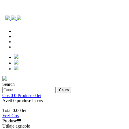
0786.903.431
office@repoagri.ro
0753 154 642
piesedeschimb@repoagri.ro
0786.903.431
office@repoagri.ro
0753 154 642
piesedeschimb@repoagri.ro
Search
Cauta
Cos
0
0
Produse
0 lei
Aveti 0 produse in cos
Total
0.00 lei
Vezi Cos
Produse
Utilaje agricole