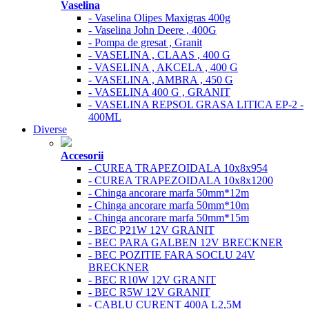
Vaselina
- Vaselina Olipes Maxigras 400g
- Vaselina John Deere , 400G
- Pompa de gresat , Granit
- VASELINA , CLAAS , 400 G
- VASELINA , AKCELA , 400 G
- VASELINA , AMBRA , 450 G
- VASELINA 400 G , GRANIT
- VASELINA REPSOL GRASA LITICA EP-2 -
400ML
Diverse
Accesorii
- CUREA TRAPEZOIDALA 10x8x954
- CUREA TRAPEZOIDALA 10x8x1200
- Chinga ancorare marfa 50mm*12m
- Chinga ancorare marfa 50mm*10m
- Chinga ancorare marfa 50mm*15m
- BEC P21W 12V GRANIT
- BEC PARA GALBEN 12V BRECKNER
- BEC POZITIE FARA SOCLU 24V
BRECKNER
- BEC R10W 12V GRANIT
- BEC R5W 12V GRANIT
- CABLU CURENT 400A L2,5M