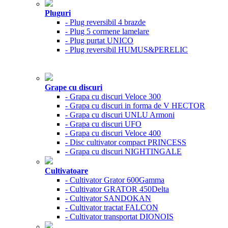
Pluguri
- Plug reversibil 4 brazde
- Plug 5 cormene lamelare
- Plug purtat UNICO
- Plug reversibil HUMUS&PERELIC
Grape cu discuri
- Grapa cu discuri Veloce 300
- Grapa cu discuri in forma de V HECTOR
- Grapa cu discuri UNLU Armoni
- Grapa cu discuri UFO
- Grapa cu discuri Veloce 400
- Disc cultivator compact PRINCESS
- Grapa cu discuri NIGHTINGALE
Cultivatoare
- Cultivator Grator 600Gamma
- Cultivator GRATOR 450Delta
- Cultivator SANDOKAN
- Cultivator tractat FALCON
- Cultivator transportat DIONOIS