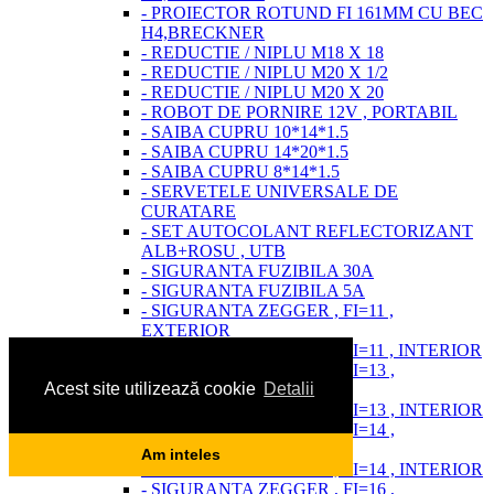
- PROIECTOR ROTUND FI 161MM CU BEC
H4,BRECKNER
- REDUCTIE / NIPLU M18 X 18
- REDUCTIE / NIPLU M20 X 1/2
- REDUCTIE / NIPLU M20 X 20
- ROBOT DE PORNIRE 12V , PORTABIL
- SAIBA CUPRU 10*14*1.5
- SAIBA CUPRU 14*20*1.5
- SAIBA CUPRU 8*14*1.5
- SERVETELE UNIVERSALE DE
CURATARE
- SET AUTOCOLANT REFLECTORIZANT
ALB+ROSU , UTB
- SIGURANTA FUZIBILA 30A
- SIGURANTA FUZIBILA 5A
- SIGURANTA ZEGGER , FI=11 ,
EXTERIOR
- SIGURANTA ZEGGER , FI=11 , INTERIOR
- SIGURANTA ZEGGER , FI=13 ,
Acest site utilizează cookie
Detalii
EXTERIOR
- SIGURANTA ZEGGER , FI=13 , INTERIOR
- SIGURANTA ZEGGER , FI=14 ,
EXTERIOR
Am inteles
- SIGURANTA ZEGGER , FI=14 , INTERIOR
- SIGURANTA ZEGGER , FI=16 ,