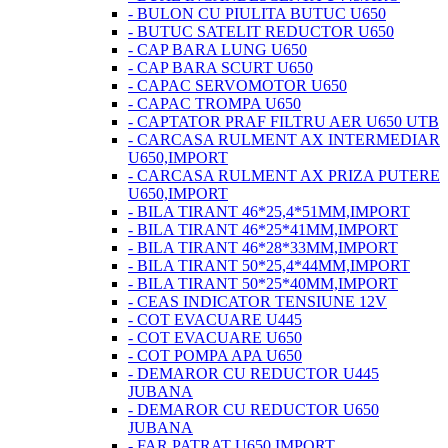
- BULON CU PIULITA BUTUC U650
- BUTUC SATELIT REDUCTOR U650
- CAP BARA LUNG U650
- CAP BARA SCURT U650
- CAPAC SERVOMOTOR U650
- CAPAC TROMPA U650
- CAPTATOR PRAF FILTRU AER U650 UTB
- CARCASA RULMENT AX INTERMEDIAR
U650,IMPORT
- CARCASA RULMENT AX PRIZA PUTERE
U650,IMPORT
- BILA TIRANT 46*25,4*51MM,IMPORT
- BILA TIRANT 46*25*41MM,IMPORT
- BILA TIRANT 46*28*33MM,IMPORT
- BILA TIRANT 50*25,4*44MM,IMPORT
- BILA TIRANT 50*25*40MM,IMPORT
- CEAS INDICATOR TENSIUNE 12V
- COT EVACUARE U445
- COT EVACUARE U650
- COT POMPA APA U650
- DEMAROR CU REDUCTOR U445
JUBANA
- DEMAROR CU REDUCTOR U650
JUBANA
- FAR PATRAT U650 IMPORT