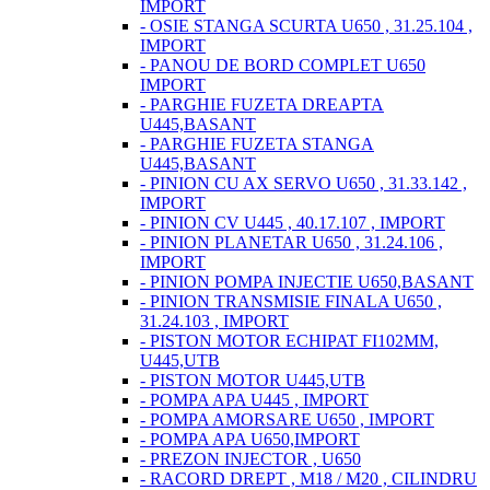
IMPORT
- OSIE STANGA SCURTA U650 , 31.25.104 ,
IMPORT
- PANOU DE BORD COMPLET U650
IMPORT
- PARGHIE FUZETA DREAPTA
U445,BASANT
- PARGHIE FUZETA STANGA
U445,BASANT
- PINION CU AX SERVO U650 , 31.33.142 ,
IMPORT
- PINION CV U445 , 40.17.107 , IMPORT
- PINION PLANETAR U650 , 31.24.106 ,
IMPORT
- PINION POMPA INJECTIE U650,BASANT
- PINION TRANSMISIE FINALA U650 ,
31.24.103 , IMPORT
- PISTON MOTOR ECHIPAT FI102MM,
U445,UTB
- PISTON MOTOR U445,UTB
- POMPA APA U445 , IMPORT
- POMPA AMORSARE U650 , IMPORT
- POMPA APA U650,IMPORT
- PREZON INJECTOR , U650
- RACORD DREPT , M18 / M20 , CILINDRU