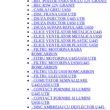
- BEC POZITIE FARA SOCLU 12V GRANIT
- BEC R5W 12V GRANIT
- CABLAJ GREU U650
- DISC FRANA U650 UTB
- DIUZA INJECTOR U445 UTB
- DIUZA INJECTOR U650 UTB
- DIUZA SUPAPA REFULARE U650
- ELICE VENTILATOR METALICA U445
- ELICE VENTILATOR METALICA U650
- ELICE VENTILATOR PLASTIC U445
- ELICE VENTILATOR PLASTIC U650
- FILTRU MOTORINA RABA
ROMCARBON
- FITRU MOTORINA U445/U650 UTB
- FILTRU MOTORINA U650/U445
ROMCARBON
- FILTRU ULEI U650 ROMCARBON
- FILTRU ULEI U650 UTB
- COMUTATOR SEMNALIZARE
U445/U650,UTB
- CONTACT PORNIRE SI LUMINI
U445,UTB
- CONTACT PORNIRE SI LUMINI
U650,UTB
- DISC AMBREIAJ CU DEFLECTOR U445 ,