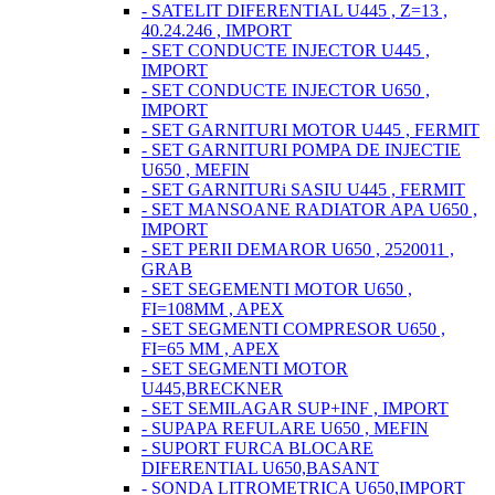
- SATELIT DIFERENTIAL U445 , Z=13 ,
40.24.246 , IMPORT
- SET CONDUCTE INJECTOR U445 ,
IMPORT
- SET CONDUCTE INJECTOR U650 ,
IMPORT
- SET GARNITURI MOTOR U445 , FERMIT
- SET GARNITURI POMPA DE INJECTIE
U650 , MEFIN
- SET GARNITURi SASIU U445 , FERMIT
- SET MANSOANE RADIATOR APA U650 ,
IMPORT
- SET PERII DEMAROR U650 , 2520011 ,
GRAB
- SET SEGEMENTI MOTOR U650 ,
FI=108MM , APEX
- SET SEGMENTI COMPRESOR U650 ,
FI=65 MM , APEX
- SET SEGMENTI MOTOR
U445,BRECKNER
- SET SEMILAGAR SUP+INF , IMPORT
- SUPAPA REFULARE U650 , MEFIN
- SUPORT FURCA BLOCARE
DIFERENTIAL U650,BASANT
- SONDA LITROMETRICA U650,IMPORT