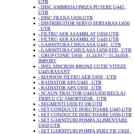
UTB
- DISC AMBREIAJ PRIZA PUTERE U445 ,
UTB
- DISC FRANA U650.UTB
- DISTRIBUITOR SERVO,SERTARAS,U650
, UTB
- FILTRU AER ASAMBLAT U650,UTB
- FILTRU AER ASAMBLAT U445,UTB
- GARNITURA CHIULASA U445 , UTB
- GARNITURA CHIULASA U650,STD , UTB
- GRUP CONIC U650 , 31.24.017 / 31.24.018 ,
IMPORT
- INEL SINCRON BRONZ CUTIE VITEZE
U445,BASANT
- MANSON FILTRU AER U650 , UTB
- RADIATOR APA U445 , UTB
- RADIATOR APA U650 , UTB
- SCAUN TRACTOR U445/U650 REGLAJ
TRIPLU CU AMORTIZOR , UTB
- SEGMENTI U650 FI 108,UTB
- SET CONDUCTE INJECTOARE U445,UTB
- SET CONDUCTE INJECTOARE U650,UTB
- SET GARNITURI POMPA ALIMENTARE
U650,UTB
- SET GARNITURI POMPA INJECTIE U650 ,