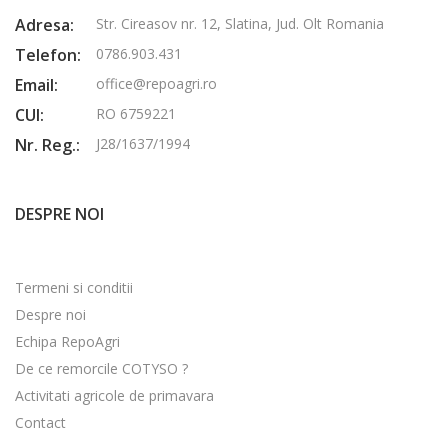
Adresa:
Str. Cireasov nr. 12, Slatina, Jud. Olt Romania
Telefon:
0786.903.431
Email:
office@repoagri.ro
CUI:
RO 6759221
Nr. Reg.:
J28/1637/1994
DESPRE NOI
Termeni si conditii
Despre noi
Echipa RepoAgri
De ce remorcile COTYSO ?
Activitati agricole de primavara
Contact