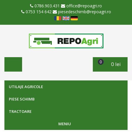
0786.903.431
office@repoagri.ro
0753 154 642
piesedeschimb@repoagri.ro
0
0 lei
UTILAJE AGRICOLE
PIESE SCHIMB
TRACTOARE
MENIU