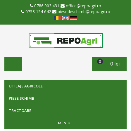
0786.903.431
office@repoagri.ro
0753 154 642
piesedeschimb@repoagri.ro
0
0 lei
UTILAJE AGRICOLE
PIESE SCHIMB
TRACTOARE
MENIU