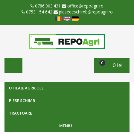
0786.903.431
office@repoagri.ro
0753 154 642
piesedeschimb@repoagri.ro
0
0 lei
UTILAJE AGRICOLE
PIESE SCHIMB
TRACTOARE
MENIU