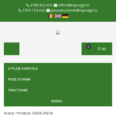
0786.903.431
office@repoagri.ro
0753 154 642
piesedeschimb@repoagri.ro
0
0 lei
UTILAJE AGRICOLE
PIESE SCHIMB
TRACTOARE
MENIU
Acasa
Produse GRAB,INDIA