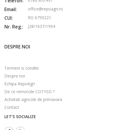
Telefon:
0786.903.431
Email:
office@repoagri.ro
CUI:
RO 6759221
Nr. Reg.:
J28/1637/1994
DESPRE NOI
Termeni si conditii
Despre noi
Echipa RepoAgri
De ce remorcile COTYSO ?
Activitati agricole de primavara
Contact
LET’S SOCIALIZE