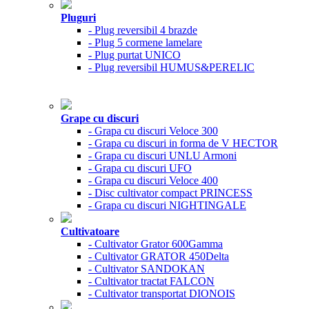
Pluguri
- Plug reversibil 4 brazde
- Plug 5 cormene lamelare
- Plug purtat UNICO
- Plug reversibil HUMUS&PERELIC
Grape cu discuri
- Grapa cu discuri Veloce 300
- Grapa cu discuri in forma de V HECTOR
- Grapa cu discuri UNLU Armoni
- Grapa cu discuri UFO
- Grapa cu discuri Veloce 400
- Disc cultivator compact PRINCESS
- Grapa cu discuri NIGHTINGALE
Cultivatoare
- Cultivator Grator 600Gamma
- Cultivator GRATOR 450Delta
- Cultivator SANDOKAN
- Cultivator tractat FALCON
- Cultivator transportat DIONOIS