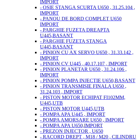
IMPORT
- OSIE STANGA SCURTA U650 , 31.25.104 ,
IMPORT
- PANOU DE BORD COMPLET U650
IMPORT
- PARGHIE FUZETA DREAPTA
U445,BASANT
- PARGHIE FUZETA STANGA
U445,BASANT
- PINION CU AX SERVO U650 , 31.33.142 ,
IMPORT
- PINION CV U445 , 40.17.107 , IMPORT
- PINION PLANETAR U650 , 31.24.106 ,
IMPORT
- PINION POMPA INJECTIE U650,BASANT
- PINION TRANSMISIE FINALA U650 ,
31.24.103 , IMPORT
- PISTON MOTOR ECHIPAT FI102MM,
U445,UTB
- PISTON MOTOR U445,UTB
- POMPA APA U445 , IMPORT
- POMPA AMORSARE U650 , IMPORT
- POMPA APA U650,IMPORT
- PREZON INJECTOR , U650
- RACORD DREPT , M18 / M20 , CILINDRU