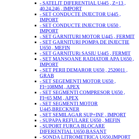
- SATELIT DIFERENTIAL U445 , Z=13 ,
40.24.246 , IMPORT
- SET CONDUCTE INJECTOR U445 ,
IMPORT
- SET CONDUCTE INJECTOR U650 ,
IMPORT
- SET GARNITURI MOTOR U445 , FERMIT
- SET GARNITURI POMPA DE INJECTIE
U650 , MEFIN
- SET GARNITURi SASIU U445 , FERMIT
- SET MANSOANE RADIATOR APA U650 ,
IMPORT
- SET PERII DEMAROR U650 , 2520011 ,
GRAB
- SET SEGEMENTI MOTOR U650 ,
FI=108MM , APEX
- SET SEGMENTI COMPRESOR U650 ,
FI=65 MM , APEX
- SET SEGMENTI MOTOR
U445,BRECKNER
- SET SEMILAGAR SUP+INF , IMPORT
- SUPAPA REFULARE U650 , MEFIN
- SUPORT FURCA BLOCARE
DIFERENTIAL U650,BASANT
- SONDA LITROMETRICA U650,IMPORT