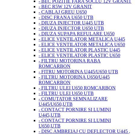
- BEC POZITIE FARA SOCLU 12V GRANIT
- BEC R5W 12V GRANIT
- CABLAJ GREU U650
- DISC FRANA U650 UTB
- DIUZA INJECTOR U445 UTB
- DIUZA INJECTOR U650 UTB
- DIUZA SUPAPA REFULARE U650
- ELICE VENTILATOR METALICA U445
- ELICE VENTILATOR METALICA U650
- ELICE VENTILATOR PLASTIC U445
- ELICE VENTILATOR PLASTIC U650
- FILTRU MOTORINA RABA
ROMCARBON
- FITRU MOTORINA U445/U650 UTB
- FILTRU MOTORINA U650/U445
ROMCARBON
- FILTRU ULEI U650 ROMCARBON
- FILTRU ULEI U650 UTB
- COMUTATOR SEMNALIZARE
U445/U650,UTB
- CONTACT PORNIRE SI LUMINI
U445,UTB
- CONTACT PORNIRE SI LUMINI
U650,UTB
- DISC AMBREIAJ CU DEFLECTOR U445 ,