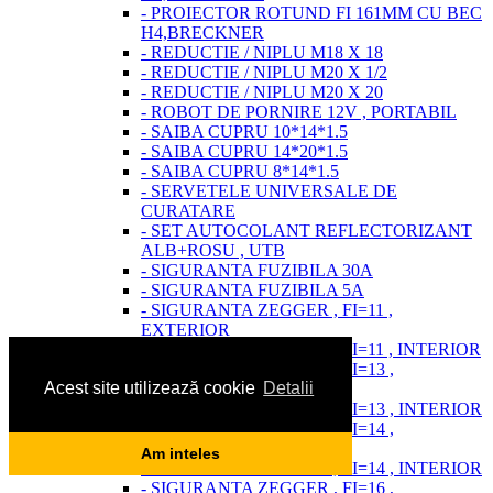
- PROIECTOR ROTUND FI 161MM CU BEC
H4,BRECKNER
- REDUCTIE / NIPLU M18 X 18
- REDUCTIE / NIPLU M20 X 1/2
- REDUCTIE / NIPLU M20 X 20
- ROBOT DE PORNIRE 12V , PORTABIL
- SAIBA CUPRU 10*14*1.5
- SAIBA CUPRU 14*20*1.5
- SAIBA CUPRU 8*14*1.5
- SERVETELE UNIVERSALE DE
CURATARE
- SET AUTOCOLANT REFLECTORIZANT
ALB+ROSU , UTB
- SIGURANTA FUZIBILA 30A
- SIGURANTA FUZIBILA 5A
- SIGURANTA ZEGGER , FI=11 ,
EXTERIOR
- SIGURANTA ZEGGER , FI=11 , INTERIOR
- SIGURANTA ZEGGER , FI=13 ,
Acest site utilizează cookie
Detalii
EXTERIOR
- SIGURANTA ZEGGER , FI=13 , INTERIOR
- SIGURANTA ZEGGER , FI=14 ,
EXTERIOR
Am inteles
- SIGURANTA ZEGGER , FI=14 , INTERIOR
- SIGURANTA ZEGGER , FI=16 ,