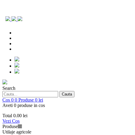
0786.903.431
office@repoagri.ro
0753 154 642
piesedeschimb@repoagri.ro
0786.903.431
office@repoagri.ro
0753 154 642
piesedeschimb@repoagri.ro
Search
Cauta
Cos
0
0
Produse
0 lei
Aveti 0 produse in cos
Total
0.00 lei
Vezi Cos
Produse
Utilaje agricole