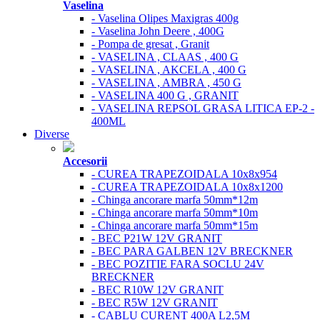
Vaselina
- Vaselina Olipes Maxigras 400g
- Vaselina John Deere , 400G
- Pompa de gresat , Granit
- VASELINA , CLAAS , 400 G
- VASELINA , AKCELA , 400 G
- VASELINA , AMBRA , 450 G
- VASELINA 400 G , GRANIT
- VASELINA REPSOL GRASA LITICA EP-2 -
400ML
Diverse
Accesorii
- CUREA TRAPEZOIDALA 10x8x954
- CUREA TRAPEZOIDALA 10x8x1200
- Chinga ancorare marfa 50mm*12m
- Chinga ancorare marfa 50mm*10m
- Chinga ancorare marfa 50mm*15m
- BEC P21W 12V GRANIT
- BEC PARA GALBEN 12V BRECKNER
- BEC POZITIE FARA SOCLU 24V
BRECKNER
- BEC R10W 12V GRANIT
- BEC R5W 12V GRANIT
- CABLU CURENT 400A L2,5M