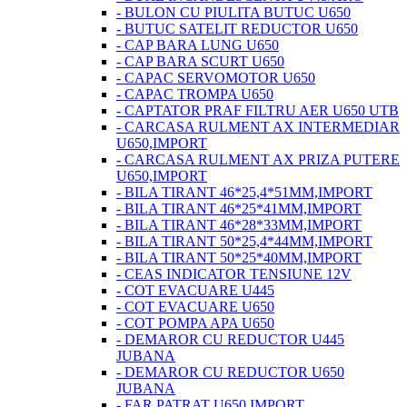
- BULON CU PIULITA BUTUC U650
- BUTUC SATELIT REDUCTOR U650
- CAP BARA LUNG U650
- CAP BARA SCURT U650
- CAPAC SERVOMOTOR U650
- CAPAC TROMPA U650
- CAPTATOR PRAF FILTRU AER U650 UTB
- CARCASA RULMENT AX INTERMEDIAR
U650,IMPORT
- CARCASA RULMENT AX PRIZA PUTERE
U650,IMPORT
- BILA TIRANT 46*25,4*51MM,IMPORT
- BILA TIRANT 46*25*41MM,IMPORT
- BILA TIRANT 46*28*33MM,IMPORT
- BILA TIRANT 50*25,4*44MM,IMPORT
- BILA TIRANT 50*25*40MM,IMPORT
- CEAS INDICATOR TENSIUNE 12V
- COT EVACUARE U445
- COT EVACUARE U650
- COT POMPA APA U650
- DEMAROR CU REDUCTOR U445
JUBANA
- DEMAROR CU REDUCTOR U650
JUBANA
- FAR PATRAT U650 IMPORT