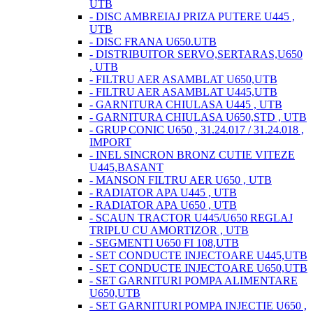
UTB
- DISC AMBREIAJ PRIZA PUTERE U445 ,
UTB
- DISC FRANA U650.UTB
- DISTRIBUITOR SERVO,SERTARAS,U650
, UTB
- FILTRU AER ASAMBLAT U650,UTB
- FILTRU AER ASAMBLAT U445,UTB
- GARNITURA CHIULASA U445 , UTB
- GARNITURA CHIULASA U650,STD , UTB
- GRUP CONIC U650 , 31.24.017 / 31.24.018 ,
IMPORT
- INEL SINCRON BRONZ CUTIE VITEZE
U445,BASANT
- MANSON FILTRU AER U650 , UTB
- RADIATOR APA U445 , UTB
- RADIATOR APA U650 , UTB
- SCAUN TRACTOR U445/U650 REGLAJ
TRIPLU CU AMORTIZOR , UTB
- SEGMENTI U650 FI 108,UTB
- SET CONDUCTE INJECTOARE U445,UTB
- SET CONDUCTE INJECTOARE U650,UTB
- SET GARNITURI POMPA ALIMENTARE
U650,UTB
- SET GARNITURI POMPA INJECTIE U650 ,